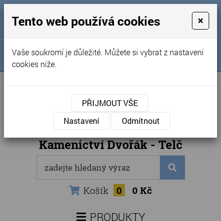
MENU
Tento web používá cookies
×
Úvod
+420 725 969 561
Vaše soukromí je důležité. Můžete si vybrat z nastavení
Sledujte nás na FB
Obchodní podmínky
cookies níže.
Články
Kontakty
PŘIJMOUT VŠE
Naše kamenictví
Nastavení
Odmítnout
Internetový obchod
Kamenictví Dvořák - Telč
Košík
0
0 Kč
PRODUKTY