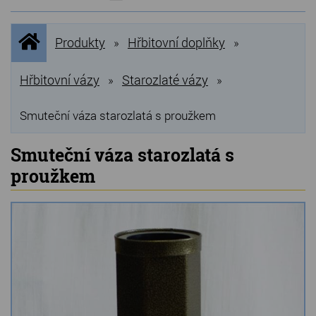
NOVINKY
Úvodní
Produkty
Hřbitovní doplňky
»
»
stránka
NEJPRODÁVANĚJŠÍ
VÝPRODEJ
Hřbitovní vázy
Starozlaté vázy
»
»
Produkty
Smuteční váza starozlatá s proužkem
Grilovací, pečící kameny
Smuteční váza starozlatá s
proužkem
Lávové grilovací kameny
Kamenné truhlíky
Chladící kostky a puky
Doplňky do kuchyně
Hřbitovní doplňky
Zvířecí náhrobky a pomníčky