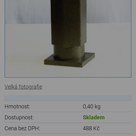
Kamenné stoly, konferenční stolky
Barevné kamenné drti
Štípané kamenné obklady
Dárkové předměty z přírodního kamene
Gabiony, gabionový kámen
Údržba a čištění kamene
Velká fotografie
Hmotnost:
0,40 kg
Dostupnost:
Skladem
Cena bez DPH:
488 Kč