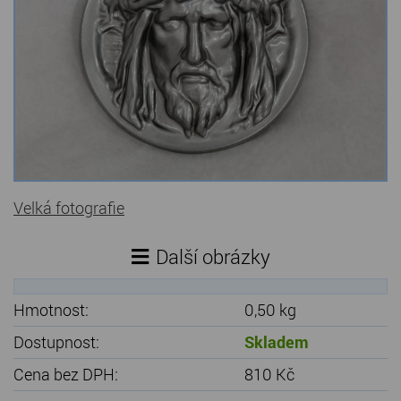
Kamenné stoly, konferenční stolky
Barevné kamenné drti
Štípané kamenné obklady
Dárkové předměty z přírodního kamene
Gabiony, gabionový kámen
Velká fotografie
Údržba a čištění kamene
Další obrázky
Hmotnost:
0,50 kg
Dostupnost:
Skladem
Cena bez DPH:
810 Kč