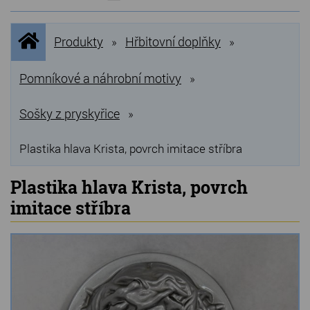
NOVINKY
Úvodní
Produkty
Hřbitovní doplňky
»
»
stránka
NEJPRODÁVANĚJŠÍ
VÝPRODEJ
Pomníkové a náhrobní motivy
»
Produkty
Sošky z pryskyřice
»
Grilovací, pečící kameny
Plastika hlava Krista, povrch imitace stříbra
Lávové grilovací kameny
Plastika hlava Krista, povrch
Kamenné truhlíky
imitace stříbra
Chladící kostky a puky
Doplňky do kuchyně
Hřbitovní doplňky
Zvířecí náhrobky a pomníčky