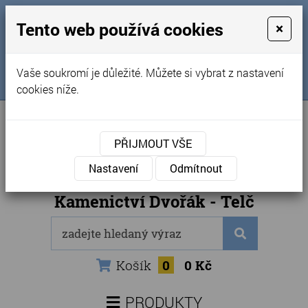
MENU
Tento web používá cookies
×
Úvod
+420 725 969 561
Vaše soukromí je důležité. Můžete si vybrat z nastavení
Sledujte nás na FB
Obchodní podmínky
cookies níže.
Články
Kontakty
PŘIJMOUT VŠE
Naše kamenictví
Nastavení
Odmítnout
Internetový obchod
Kamenictví Dvořák - Telč
Košík
0
0 Kč
PRODUKTY