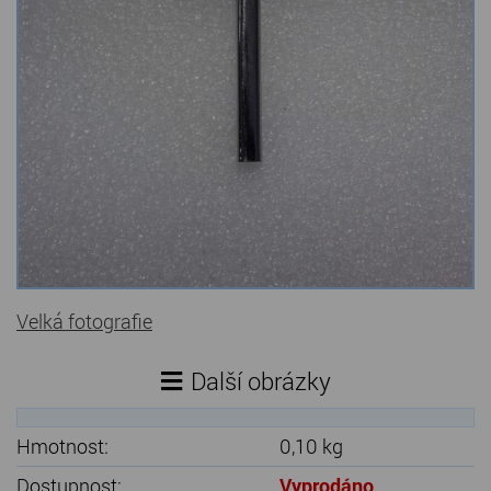
Kamenné stoly, konferenční stolky
Barevné kamenné drti
Štípané kamenné obklady
Dárkové předměty z přírodního kamene
Gabiony, gabionový kámen
Údržba a čištění kamene
Velká fotografie
Další obrázky
Hmotnost:
0,10 kg
Dostupnost:
Vyprodáno