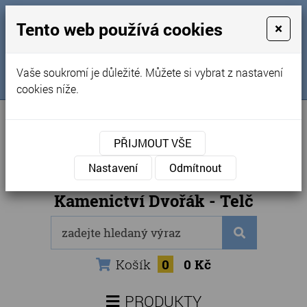
MENU
Tento web používá cookies
×
Úvod
+420 725 969 561
Vaše soukromí je důležité. Můžete si vybrat z nastavení
Sledujte nás na FB
Obchodní podmínky
cookies níže.
Články
Kontakty
PŘIJMOUT VŠE
Naše kamenictví
Nastavení
Odmítnout
Internetový obchod
Kamenictví Dvořák - Telč
Košík
0
0 Kč
PRODUKTY