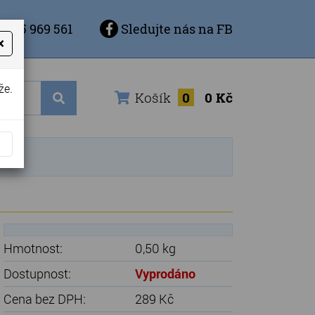
 725 969 561
Sledujte nás na FB
×
že.
Košík
0
0 Kč
Hmotnost:
0,50 kg
Dostupnost:
Vyprodáno
Cena bez DPH:
289 Kč