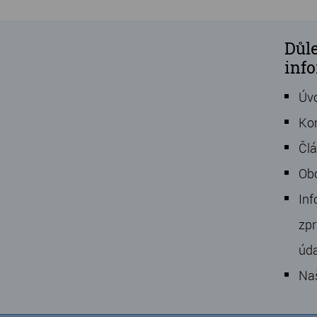
Důle
inf
Úv
Ko
Čl
Ob
Inf
zpr
úd
Na