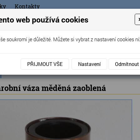
ky
Kontakty
+420
ento web používá cookies
bchod
še soukromí je důležité. Můžete si vybrat z nastavení cookies ní
ořák - Telč
PŘIJMOUT VŠE
Nastavení
Odmítnout
ní
Výprodej
»
Náhrobní váza měděná zaoblená
ka
robní váza měděná zaoblená