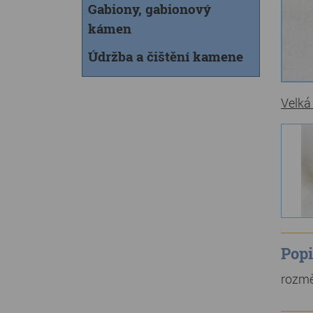
Gabiony, gabionový
kámen
Údržba a čištění kamene
Velká
Popi
rozmě