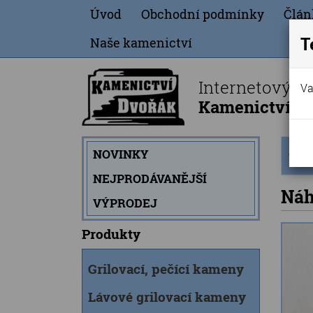
Úvod
Obchodní podmínky
Člán
T
Naše kamenictví
Internetový o
Va
Kamenictví Dv
Úvod
NOVINKY
strán
NEJPRODÁVANĚJŠÍ
Náh
VÝPRODEJ
Produkty
Grilovací, pečící kameny
Lávové grilovací kameny