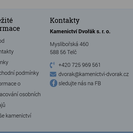
žité
Kontakty
ormace
Kamenictví Dvořák s. r. o.
od
Myslibořská 460
ntakty
588 56 Telč
ánky
+420 725 969 561
chodní podmínky
dvorak@kamenictvi-dvorak.cz
sledujte nás na FB
ormace o
acování osobních
ajů
še kamenictví