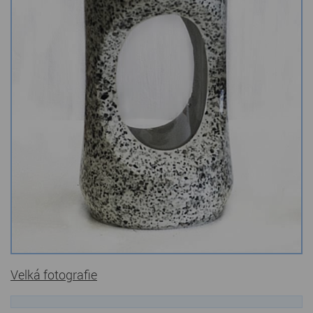
Kamenné stoly, konferenční stolky
Barevné kamenné drti
Štípané kamenné obklady
Dárkové předměty z přírodního kamene
Gabiony, gabionový kámen
Údržba a čištění kamene
Velká fotografie