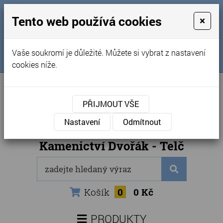
MENU
Tento web používá cookies
×
Úvod
+420 725 969 561
Vaše soukromí je důležité. Můžete si vybrat z nastavení
Sledujte nás na FB
Obchodní podmínky
cookies níže.
Články
Kontakty
PŘIJMOUT VŠE
Naše kamenictví
Nastavení
Odmítnout
Internetový obchod
Kamenictví Dvořák - Telč
Košík
0
0 Kč
PRODUKTY