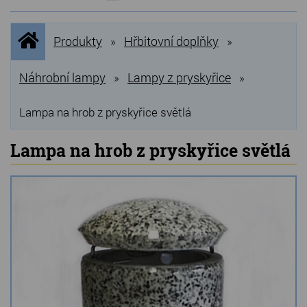
NOVINKY
Úvodní
Produkty
Hřbitovní doplňky
»
»
stránka
NEJPRODÁVANĚJŠÍ
VÝPRODEJ
Náhrobní lampy
Lampy z pryskyřice
»
»
Produkty
Lampa na hrob z pryskyřice světlá
Grilovací, pečící kameny
Lampa na hrob z pryskyřice světlá
Lávové grilovací kameny
Kamenné truhlíky
Chladící kostky a puky
Doplňky do kuchyně
Hřbitovní doplňky
Zvířecí náhrobky a pomníčky