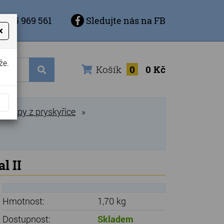
 725 969 561
Sledujte nás na FB
×
že.
Košík
0
0 Kč
Lampy z pryskyřice
»
l II
Hmotnost:
1,70 kg
Dostupnost:
Skladem