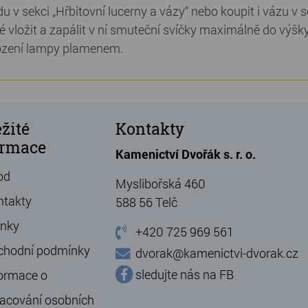
du v sekci „Hřbitovní lucerny a vázy“ nebo koupit i vázu v
 vložit a zapálit v ní smuteční svíčky maximálně do výšky 
zení lampy plamenem.
žité
Kontakty
ormace
Kamenictví Dvořák s. r. o.
od
Myslibořská 460
ntakty
588 56 Telč
ánky
+420 725 969 561
chodní podmínky
dvorak@kamenictvi-dvorak.cz
sledujte nás na FB
ormace o
acování osobních