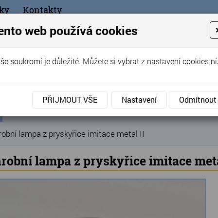
ky
Kontakty
+420
ento web používá cookies
bchod
še soukromí je důležité. Můžete si vybrat z nastavení cookies ní
ořák - Telč
PŘIJMOUT VŠE
Nastavení
Odmítnout
ní
Produkty
Hřbitovní doplňky
Náhrobní lampy
»
»
»
ka
obní lampa z pryskyřice imitace metal II
robní lampa z pryskyřice imitace meta