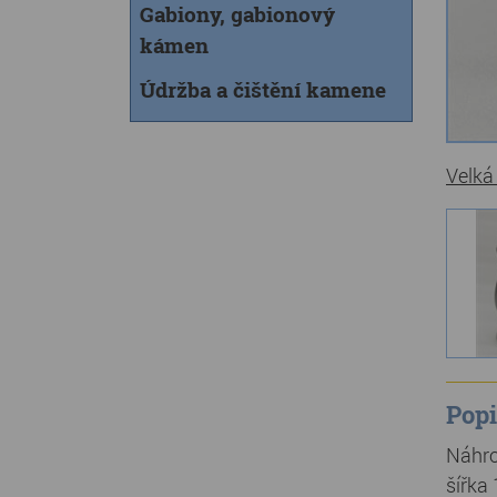
Gabiony, gabionový
kámen
Údržba a čištění kamene
Velká
Popi
Náhro
šířka