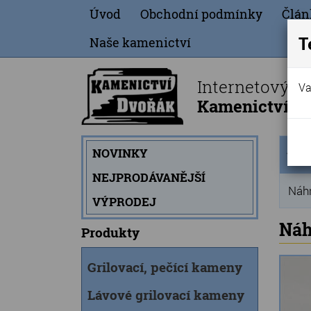
Úvod
Obchodní podmínky
Člán
T
Naše kamenictví
Internetový o
Va
Kamenictví Dv
Úvod
NOVINKY
strán
NEJPRODÁVANĚJŠÍ
Náhr
VÝPRODEJ
Náh
Produkty
Grilovací, pečící kameny
Lávové grilovací kameny