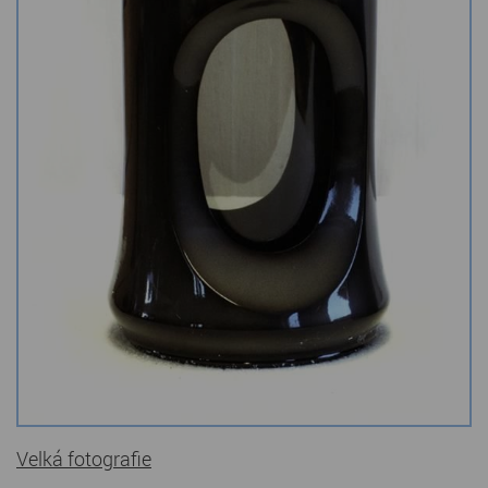
Kamenné stoly, konferenční stolky
Barevné kamenné drti
Štípané kamenné obklady
Dárkové předměty z přírodního kamene
Gabiony, gabionový kámen
Údržba a čištění kamene
Velká fotografie