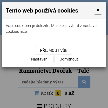
MENU
Tento web používá cookies
×
Úvod
+420 725 969 561
Vaše soukromí je důležité. Můžete si vybrat z nastavení
Sledujte nás na FB
Obchodní podmínky
cookies níže.
Články
Kontakty
PŘIJMOUT VŠE
Naše kamenictví
Nastavení
Odmítnout
Internetový obchod
Kamenictví Dvořák - Telč
Košík
0
0 Kč
PRODUKTY