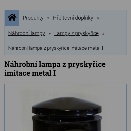
NOVINKY
Úvodní
Produkty
Hřbitovní doplňky
»
»
stránka
NEJPRODÁVANĚJŠÍ
VÝPRODEJ
Náhrobní lampy
Lampy z pryskyřice
»
»
Produkty
Náhrobní lampa z pryskyřice imitace metal I
Grilovací, pečící kameny
Náhrobní lampa z pryskyřice
imitace metal I
Lávové grilovací kameny
Kamenné truhlíky
Chladící kostky a puky
Doplňky do kuchyně
Hřbitovní doplňky
Zvířecí náhrobky a pomníčky