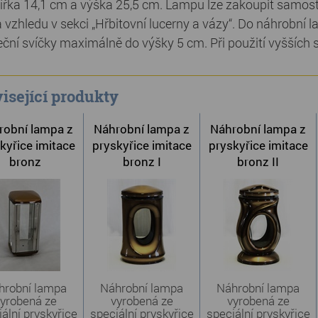
šířka 14,1 cm a výška 25,5 cm. Lampu lze zakoupit samos
 vzhledu v sekci „Hřbitovní lucerny a vázy“. Do náhrobní l
ční svíčky maximálně do výšky 5 cm. Při použití vyšších
isející produkty
robní lampa z
Náhrobní lampa z
Náhrobní lampa z
kyřice imitace
pryskyřice imitace
pryskyřice imitace
bronz
bronz I
bronz II
hrobní lampa
Náhrobní lampa
Náhrobní lampa
yrobená ze
vyrobená ze
vyrobená ze
ální pryskyřice
speciální pryskyřice
speciální pryskyřice