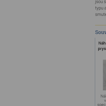
jsou 
typu a
smute
Souv
Náh
prys
Ná
v
speci