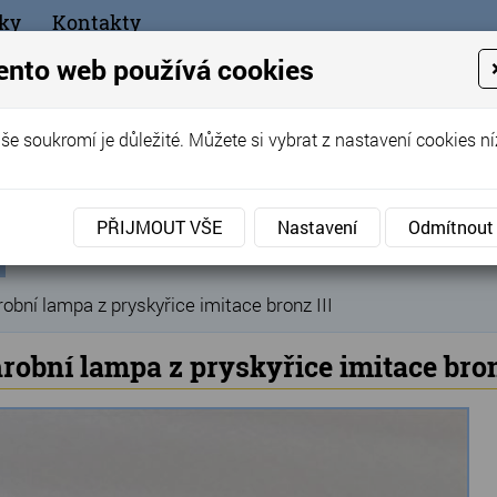
ky
Kontakty
+420
ento web používá cookies
bchod
še soukromí je důležité. Můžete si vybrat z nastavení cookies ní
ořák - Telč
PŘIJMOUT VŠE
Nastavení
Odmítnout
ní
Produkty
Hřbitovní doplňky
Náhrobní lampy
»
»
»
ka
obní lampa z pryskyřice imitace bronz III
robní lampa z pryskyřice imitace bron