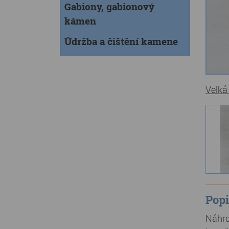
Gabiony, gabionový
kámen
Údržba a čištění kamene
Velká
Popi
Náhro