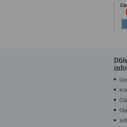
Ce
Důle
inf
Úv
Ko
Čl
Ob
Inf