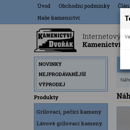
Úvod
Obchodní podmínky
Člán
T
Naše kamenictví
Internetový o
Va
Kamenictví Dv
Úvod
NOVINKY
strán
NEJPRODÁVANĚJŠÍ
Náhr
VÝPRODEJ
Náh
Produkty
Grilovací, pečící kameny
Lávové grilovací kameny