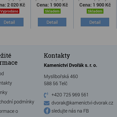
v ...
v ...
v ...
na:
2 020 Kč
Cena:
1 900 Kč
Cena:
1 900 Kč
Vyprodáno
Skladem
Skladem
Detail
Detail
Detail
žité
Kontakty
ormace
Kamenictví Dvořák s. r. o.
od
Myslibořská 460
ntakty
588 56 Telč
ánky
+420 725 969 561
chodní podmínky
dvorak@kamenictvi-dvorak.cz
sledujte nás na FB
ormace o