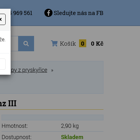
 725 969 561
Sledujte nás na FB
×
že.
Košík
0
0 Kč
Lampy z pryskyřice
»
z III
Hmotnost:
2,90 kg
Dostupnost:
Skladem