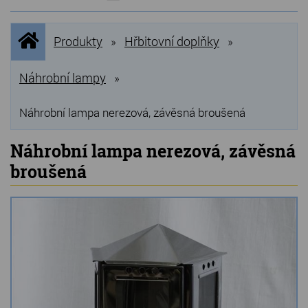
NOVINKY
Úvodní
Produkty
Hřbitovní doplňky
»
»
stránka
NEJPRODÁVANĚJŠÍ
VÝPRODEJ
Náhrobní lampy
»
Produkty
Náhrobní lampa nerezová, závěsná broušená
Grilovací, pečící kameny
Náhrobní lampa nerezová, závěsná
broušená
Lávové grilovací kameny
Kamenné truhlíky
Chladící kostky a puky
Doplňky do kuchyně
Hřbitovní doplňky
Zvířecí náhrobky a pomníčky