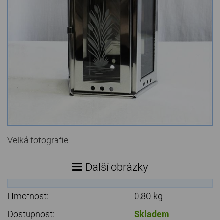
Kamenné stoly, konferenční stolky
Barevné kamenné drti
Štípané kamenné obklady
Dárkové předměty z přírodního kamene
Gabiony, gabionový kámen
Údržba a čištění kamene
Velká fotografie
Další obrázky
Hmotnost:
0,80 kg
Dostupnost:
Skladem