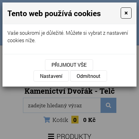
MENU
Tento web používá cookies
×
Úvod
+420 725 969 561
Vaše soukromí je důležité. Můžete si vybrat z nastavení
Sledujte nás na FB
Obchodní podmínky
cookies níže.
Články
Kontakty
PŘIJMOUT VŠE
Naše kamenictví
Nastavení
Odmítnout
Internetový obchod
Kamenictví Dvořák - Telč
Košík
0
0 Kč
PRODUKTY