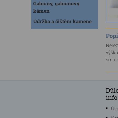
Gabiony, gabionový
kámen
Údržba a čištění kamene
Popi
Nerez
výšku
smute
Důle
inf
Úv
Ko