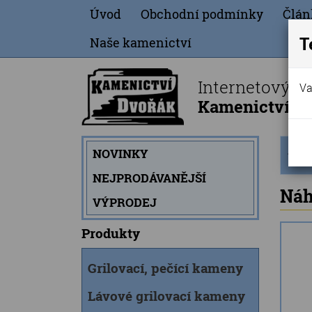
Úvod
Obchodní podmínky
Člán
T
Naše kamenictví
Internetový o
Va
Kamenictví Dv
Úvod
NOVINKY
strán
NEJPRODÁVANĚJŠÍ
Náh
VÝPRODEJ
Produkty
Grilovací, pečící kameny
Lávové grilovací kameny