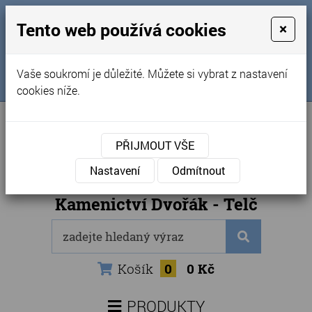
MENU
Tento web používá cookies
×
Úvod
+420 725 969 561
Vaše soukromí je důležité. Můžete si vybrat z nastavení
Sledujte nás na FB
Obchodní podmínky
cookies níže.
Články
Kontakty
PŘIJMOUT VŠE
Naše kamenictví
Nastavení
Odmítnout
Internetový obchod
Kamenictví Dvořák - Telč
Košík
0
0 Kč
PRODUKTY