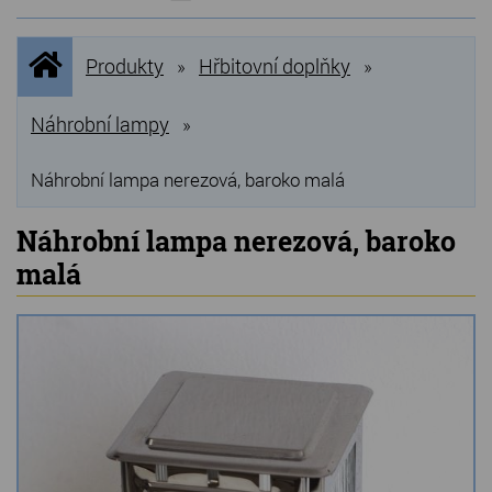
NOVINKY
Úvodní
Produkty
Hřbitovní doplňky
»
»
stránka
NEJPRODÁVANĚJŠÍ
VÝPRODEJ
Náhrobní lampy
»
Produkty
Náhrobní lampa nerezová, baroko malá
Grilovací, pečící kameny
Náhrobní lampa nerezová, baroko
malá
Lávové grilovací kameny
Kamenné truhlíky
Chladící kostky a puky
Doplňky do kuchyně
Hřbitovní doplňky
Zvířecí náhrobky a pomníčky