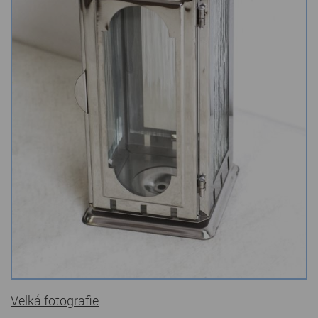
Kamenné stoly, konferenční stolky
Barevné kamenné drti
Štípané kamenné obklady
Dárkové předměty z přírodního kamene
Gabiony, gabionový kámen
Údržba a čištění kamene
Velká fotografie