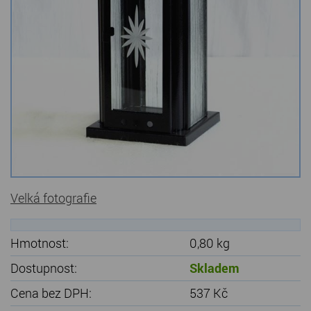
Kamenné stoly, konferenční stolky
Barevné kamenné drti
Štípané kamenné obklady
Dárkové předměty z přírodního kamene
Gabiony, gabionový kámen
Údržba a čištění kamene
Velká fotografie
Hmotnost:
0,80 kg
Dostupnost:
Skladem
Cena bez DPH:
537 Kč