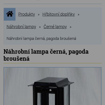
NOVINKY
Úvodní
Produkty
Hřbitovní doplňky
»
»
stránka
NEJPRODÁVANĚJŠÍ
VÝPRODEJ
Náhrobní lampy
Černé lampy
»
»
Produkty
Náhrobní lampa černá, pagoda broušená
Grilovací, pečící kameny
Náhrobní lampa černá, pagoda
broušená
Lávové grilovací kameny
Kamenné truhlíky
Chladící kostky a puky
Doplňky do kuchyně
Hřbitovní doplňky
Zvířecí náhrobky a pomníčky