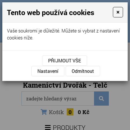
MENU
Tento web používá cookies
×
Úvod
+420 725 969 561
Vaše soukromí je důležité. Můžete si vybrat z nastavení
Sledujte nás na FB
Obchodní podmínky
cookies níže.
Články
Kontakty
PŘIJMOUT VŠE
Naše kamenictví
Nastavení
Odmítnout
Internetový obchod
Kamenictví Dvořák - Telč
Košík
0
0 Kč
PRODUKTY