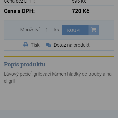
Cena bez DPH:
595 Kč
Cena s DPH:
720 Kč
Množství:
ks
KOUPIT
Tisk
Dotaz na produkt
Popis produktu
Lávový pečící, grilovací kámen hladký do trouby a na
el.gril