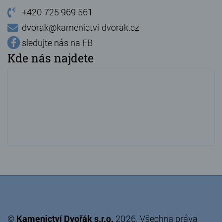
+420 725 969 561
dvorak@kamenictvi-dvorak.cz
sledujte nás na FB
Kde nás najdete
©
Kamenictví Dvořák s.r.o.
2026. Všechna práva