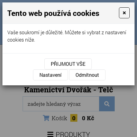
MENU
Tento web používá cookies
×
Úvod
+420 725 969 561
Vaše soukromí je důležité. Můžete si vybrat z nastavení
Sledujte nás na FB
Obchodní podmínky
cookies níže.
Články
Kontakty
PŘIJMOUT VŠE
Naše kamenictví
Nastavení
Odmítnout
Internetový obchod
Kamenictví Dvořák - Telč
Košík
0
0 Kč
PRODUKTY