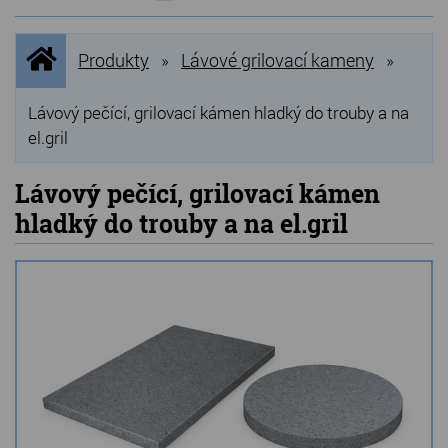
NOVINKY
Úvodní
Produkty
Lávové grilovací kameny
»
»
stránka
NEJPRODÁVANĚJŠÍ
VÝPRODEJ
Lávový pečící, grilovací kámen hladký do trouby a na
el.gril
Produkty
Lávový pečící, grilovací kámen
Grilovací, pečící kameny
hladký do trouby a na el.gril
Lávové grilovací kameny
Kamenné truhlíky
Chladící kostky a puky
Doplňky do kuchyně
Hřbitovní doplňky
Zvířecí náhrobky a pomníčky