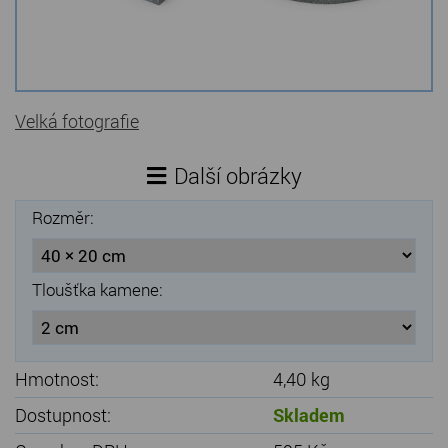
Kamenné stoly, konferenční stolky
Barevné kamenné drti
Štípané kamenné obklady
Velká fotografie
Dárkové předměty z přírodního kamene
Další obrázky
Gabiony, gabionový kámen
Rozměr:
Údržba a čištění kamene
Tloušťka kamene:
Hmotnost:
4,40 kg
Dostupnost:
Skladem