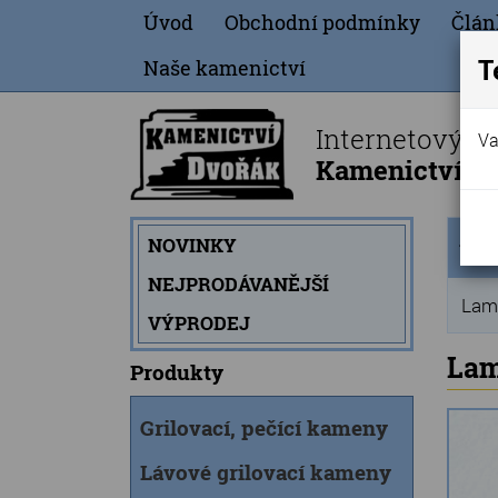
Úvod
Obchodní podmínky
Člán
T
Naše kamenictví
Internetový o
Va
Kamenictví Dv
Úvod
NOVINKY
strán
NEJPRODÁVANĚJŠÍ
Lamp
VÝPRODEJ
Lam
Produkty
Grilovací, pečící kameny
Lávové grilovací kameny