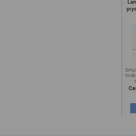
Lam
prys
Smut
hrob
Ce