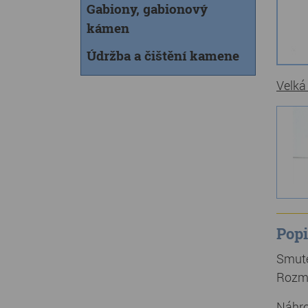
Gabiony, gabionový
kámen
Údržba a čištění kamene
Velká
Popi
Smute
Rozmě
Náhro