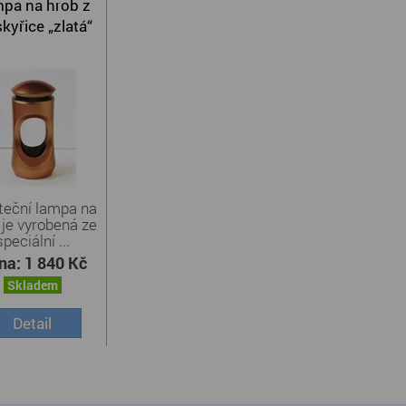
pa na hrob z
kyřice „zlatá“
eční lampa na
 je vyrobená ze
speciální ...
na:
1 840 Kč
Skladem
Detail