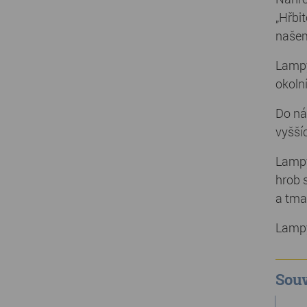
„Hřbi
našem
Lampy
okolní
Do ná
vyšší
Lampy
hrob 
a tma
Lampy
Souv