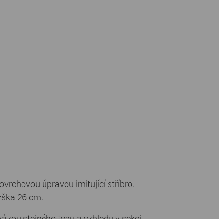
ovrchovou úpravou imitující stříbro.
ýška 26 cm.
ázou stejného typu a vzhledu v sekci