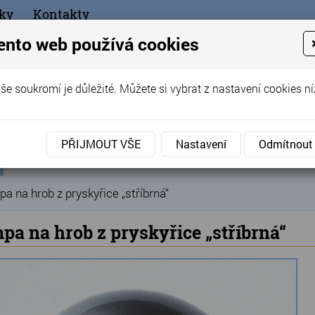
ky
Kontakty
+420
ento web používá cookies
bchod
še soukromí je důležité. Můžete si vybrat z nastavení cookies ní
ořák - Telč
PŘIJMOUT VŠE
Nastavení
Odmítnout
ní
Produkty
Hřbitovní doplňky
Náhrobní lampy
»
»
»
ka
a na hrob z pryskyřice „stříbrná“
pa na hrob z pryskyřice „stříbrná“