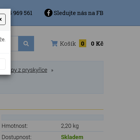
 725 969 561
Sledujte nás na FB
×
že.
Košík
0
0 Kč
Lampy z pryskyřice
»
Hmotnost:
2,20 kg
Dostupnost:
Skladem