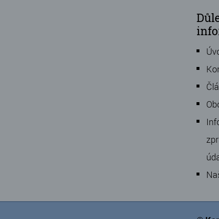
Důle
inf
Úv
Ko
Čl
Ob
Inf
zpr
úd
Na