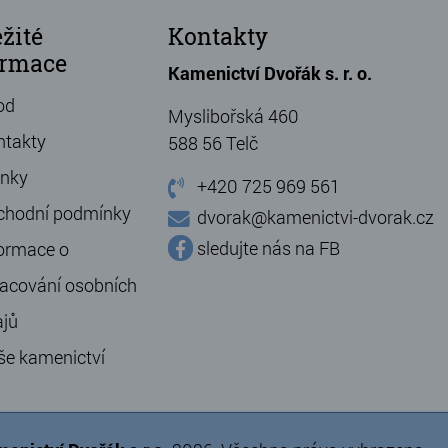
žité
Kontakty
ormace
Kamenictví Dvořák s. r. o.
od
Myslibořská 460
ntakty
588 56 Telč
ánky
+420 725 969 561
chodní podmínky
dvorak@kamenictvi-dvorak.cz
sledujte nás na FB
ormace o
acování osobních
ajů
še kamenictví