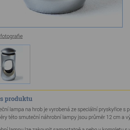
 fotografie
s produktu
ční lampa na hrob je vyrobená ze speciální pryskyřice s p
ry této smuteční náhrobní lampy jsou průměr 12 cm a v
bní lampu lze zakoupit samostatně a nebo v kompletu s v