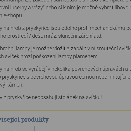
tovní lucerny a vázy“ nebo si k nim je možné vybrat libovo
 e-shopu.
 na hrob z pryskyřice jsou odolné proti mechanickému po
ho prostředí / déšť, mráz, sluneční záření atd.
hrobní lampy je možné vložit a zapálit v ní smuteční svíč
ch svíček hrozí poškození lampy plamenem.
 na hrob se vyrábějí v několika povrchových úpravách a t
s pryskyřice s povrchovou úpravou černou nebo imitující bro
vý kámen.
 z pryskyřice neobsahují stojánek na svíčku!
isející produkty