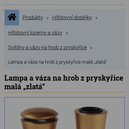
NOVINKY
Úvodní
Produkty
Hřbitovní doplňky
»
»
stránka
NEJPRODÁVANĚJŠÍ
VÝPRODEJ
Hřbitovní lucerny a vázy
»
Produkty
Svítilny a vázy na hrob z pryskyřice
»
Grilovací, pečící kameny
Lampa a váza na hrob z pryskyřice malá „zlatá“
Lávové grilovací kameny
Lampa a váza na hrob z pryskyřice
Kamenné truhlíky
malá „zlatá“
Chladící kostky a puky
Doplňky do kuchyně
Hřbitovní doplňky
Zvířecí náhrobky a pomníčky