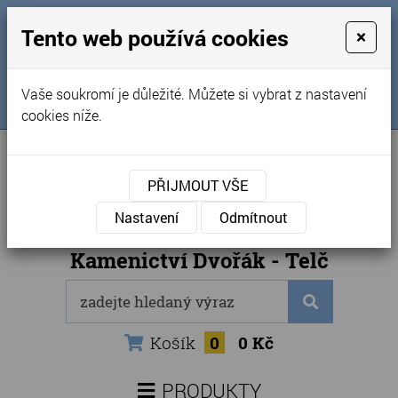
MENU
Tento web používá cookies
×
Úvod
+420 725 969 561
Vaše soukromí je důležité. Můžete si vybrat z nastavení
Sledujte nás na FB
Obchodní podmínky
cookies níže.
Články
Kontakty
PŘIJMOUT VŠE
Naše kamenictví
Nastavení
Odmítnout
Internetový obchod
Kamenictví Dvořák - Telč
Košík
0
0 Kč
PRODUKTY