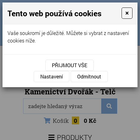
MENU
Tento web používá cookies
×
Úvod
+420 725 969 561
Vaše soukromí je důležité. Můžete si vybrat z nastavení
Sledujte nás na FB
Obchodní podmínky
cookies níže.
Články
Kontakty
PŘIJMOUT VŠE
Naše kamenictví
Nastavení
Odmítnout
Internetový obchod
Kamenictví Dvořák - Telč
Košík
0
0 Kč
PRODUKTY