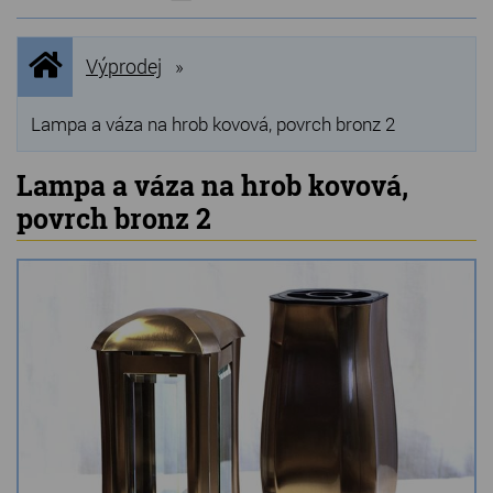
NOVINKY
Úvodní
Výprodej
»
stránka
NEJPRODÁVANĚJŠÍ
VÝPRODEJ
Lampa a váza na hrob kovová, povrch bronz 2
Produkty
Lampa a váza na hrob kovová,
povrch bronz 2
Grilovací, pečící kameny
Lávové grilovací kameny
Kamenné truhlíky
Chladící kostky a puky
Doplňky do kuchyně
Hřbitovní doplňky
Zvířecí náhrobky a pomníčky