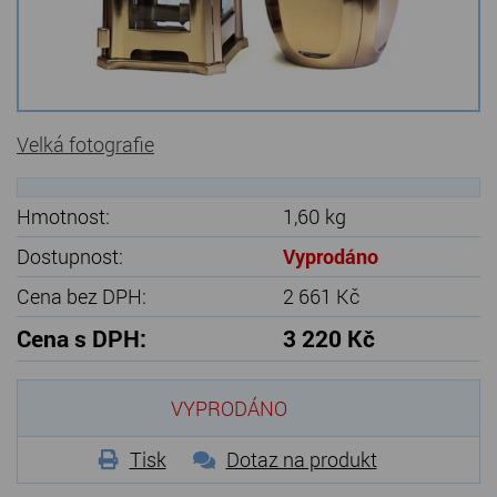
Kamenné stoly, konferenční stolky
Barevné kamenné drti
Štípané kamenné obklady
Velká fotografie
Dárkové předměty z přírodního kamene
Hmotnost:
1,60 kg
Gabiony, gabionový kámen
Dostupnost:
Vyprodáno
Údržba a čištění kamene
Cena bez DPH:
2 661 Kč
Cena s DPH:
3 220 Kč
VYPRODÁNO
Tisk
Dotaz na produkt