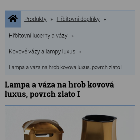
NOVINKY
Úvodní
Produkty
Hřbitovní doplňky
»
»
stránka
NEJPRODÁVANĚJŠÍ
VÝPRODEJ
Hřbitovní lucerny a vázy
»
Produkty
Kovové vázy a lampy luxus
»
Grilovací, pečící kameny
Lampa a váza na hrob kovová luxus, povrch zlato I
Lávové grilovací kameny
Lampa a váza na hrob kovová
Kamenné truhlíky
luxus, povrch zlato I
Chladící kostky a puky
Doplňky do kuchyně
Hřbitovní doplňky
Zvířecí náhrobky a pomníčky