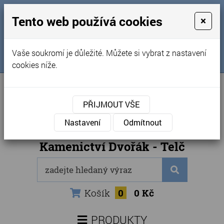
MENU
Tento web používá cookies
×
Úvod
+420 725 969 561
Vaše soukromí je důležité. Můžete si vybrat z nastavení
Sledujte nás na FB
Obchodní podmínky
cookies níže.
Články
Kontakty
PŘIJMOUT VŠE
Naše kamenictví
Nastavení
Odmítnout
Internetový obchod
Kamenictví Dvořák - Telč
Košík
0
0 Kč
PRODUKTY