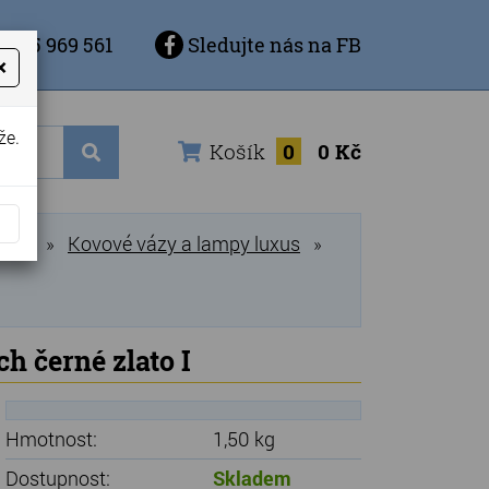
 725 969 561
Sledujte nás na FB
×
že.
Košík
0
0 Kč
vázy
Kovové vázy a lampy luxus
»
»
h černé zlato I
Hmotnost:
1,50 kg
Dostupnost:
Skladem