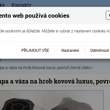
ky
Kontakty
+420
ento web používá cookies
bchod
še soukromí je důležité. Můžete si vybrat z nastavení cookies ní
ořák - Telč
PŘIJMOUT VŠE
Nastavení
Odmítnout
ní
Produkty
Hřbitovní doplňky
Hřbitovní lucerny a 
»
»
ka
a a váza na hrob kovová luxus, povrch černé zlato I
pa a váza na hrob kovová luxus, povrc