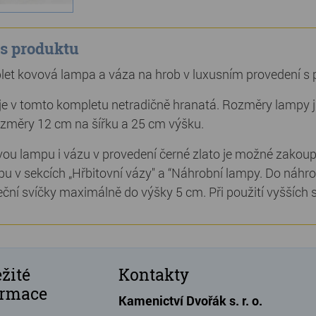
s produktu
et kovová lampa a váza na hrob v luxusním provedení s p
je v tomto kompletu netradičně hranatá. Rozměry lampy j
změry 12 cm na šířku a 25 cm výšku.
ou lampu i vázu v provedení černé zlato je možné zakoup
pu v sekcích „Hřbitovní vázy" a “Náhrobní lampy. Do náhrob
ční svíčky maximálně do výšky 5 cm. Při použití vyšších
žité
Kontakty
ormace
Kamenictví Dvořák s. r. o.