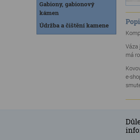
Gabiony, gabionový
kámen
Popi
Údržba a čištění kamene
Kompl
Váza 
má ro
Kovov
e-sho
smute
Důle
inf