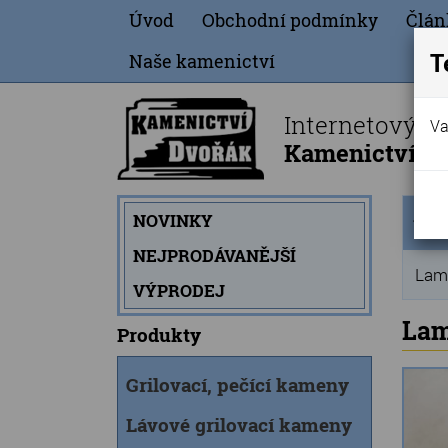
Úvod
Obchodní podmínky
Člán
T
Naše kamenictví
Internetový o
Va
Kamenictví Dv
Úvod
NOVINKY
strán
NEJPRODÁVANĚJŠÍ
Lamp
VÝPRODEJ
Lam
Produkty
Grilovací, pečící kameny
Lávové grilovací kameny