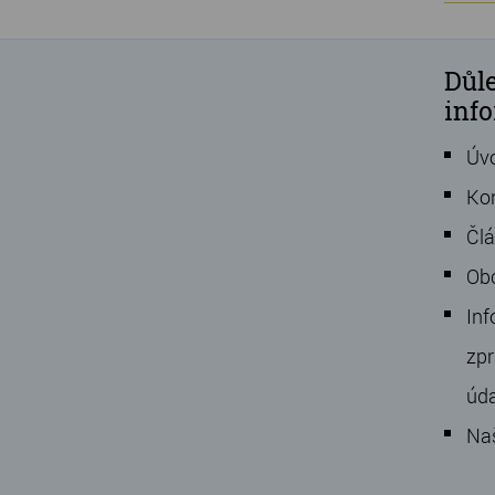
Důle
inf
Úv
Ko
Čl
Ob
Inf
zpr
úd
Na