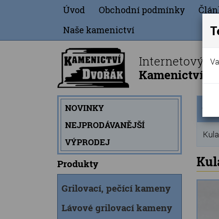
Úvod
Obchodní podmínky
Člán
T
Naše kamenictví
Internetový o
Va
Kamenictví Dv
Úvod
NOVINKY
strán
NEJPRODÁVANĚJŠÍ
Kula
VÝPRODEJ
Kul
Produkty
Grilovací, pečící kameny
Lávové grilovací kameny