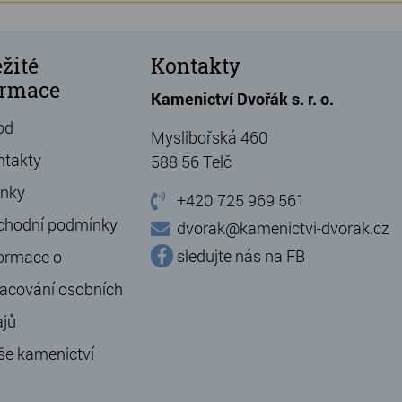
žité
Kontakty
ormace
Kamenictví Dvořák s. r. o.
od
Myslibořská 460
ntakty
588 56 Telč
ánky
+420 725 969 561
chodní podmínky
dvorak@kamenictvi-dvorak.cz
sledujte nás na FB
ormace o
acování osobních
ajů
še kamenictví