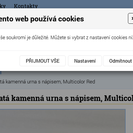
ky
Kontakty
+420
ento web používá cookies
bchod
še soukromí je důležité. Můžete si vybrat z nastavení cookies ní
ořák - Telč
PŘIJMOUT VŠE
Nastavení
Odmítnout
ní
Produkty
Hřbitovní doplňky
Hřbitovní urny
K
»
»
»
ka
tá kamenná urna s nápisem, Multicolor Red
atá kamenná urna s nápisem, Multico