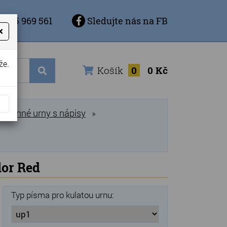
 725 969 561
Sledujte nás na FB
×
že.
Košík
0
0 Kč
amenné urny s nápisy
»
lor Red
Typ písma pro kulatou urnu: