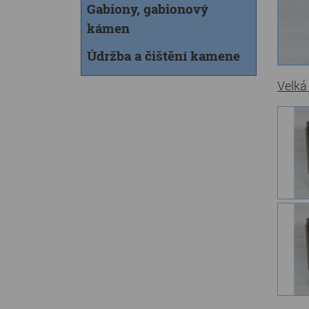
Gabiony, gabionový
kámen
Údržba a čištění kamene
Velká