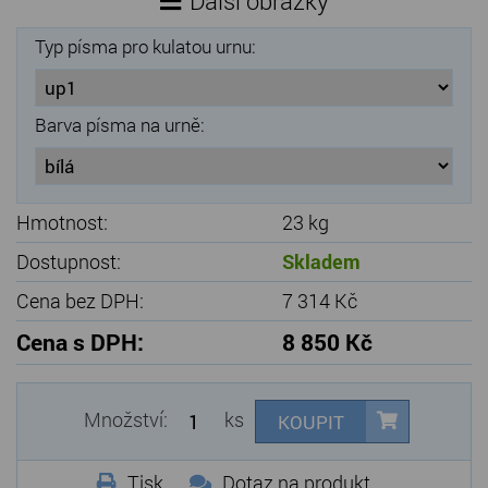
Další obrázky
Typ písma pro kulatou urnu:
Barva písma na urně:
Hmotnost:
23 kg
Dostupnost:
Skladem
Cena bez DPH:
7 314 Kč
Cena s DPH:
8 850 Kč
Množství:
ks
KOUPIT
Tisk
Dotaz na produkt