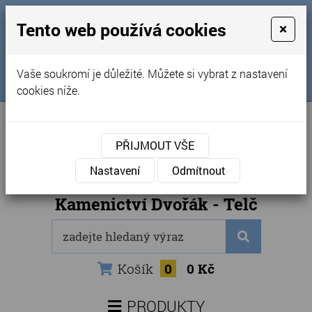
MENU
Tento web používá cookies
×
Úvod
+420 725 969 561
Vaše soukromí je důležité. Můžete si vybrat z nastavení
Sledujte nás na FB
Obchodní podmínky
cookies níže.
Články
Kontakty
PŘIJMOUT VŠE
Naše kamenictví
Nastavení
Odmítnout
Internetový obchod
Kamenictví Dvořák - Telč
Košík
0
0 Kč
PRODUKTY