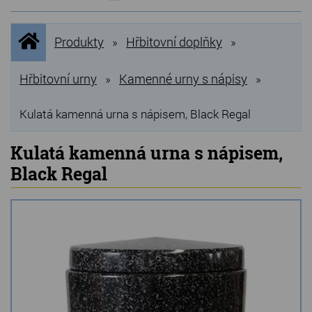
NOVINKY
Úvodní
Produkty
Hřbitovní doplňky
»
»
stránka
NEJPRODÁVANĚJŠÍ
VÝPRODEJ
Hřbitovní urny
Kamenné urny s nápisy
»
»
Produkty
Kulatá kamenná urna s nápisem, Black Regal
Grilovací, pečící kameny
Kulatá kamenná urna s nápisem,
Black Regal
Lávové grilovací kameny
Kamenné truhlíky
Chladící kostky a puky
Doplňky do kuchyně
Hřbitovní doplňky
Zvířecí náhrobky a pomníčky