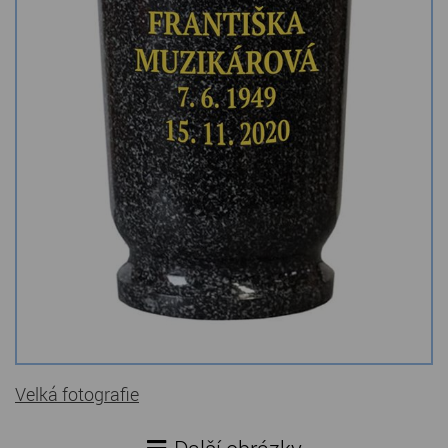
Kamenné stoly, konferenční stolky
Barevné kamenné drti
Štípané kamenné obklady
Dárkové předměty z přírodního kamene
Gabiony, gabionový kámen
Údržba a čištění kamene
Velká fotografie