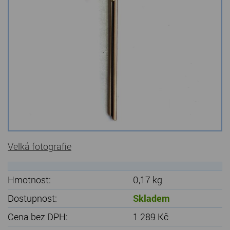
Kamenné stoly, konferenční stolky
Barevné kamenné drti
Štípané kamenné obklady
Dárkové předměty z přírodního kamene
Gabiony, gabionový kámen
Údržba a čištění kamene
Velká fotografie
Hmotnost:
0,17 kg
Dostupnost:
Skladem
Cena bez DPH:
1 289 Kč