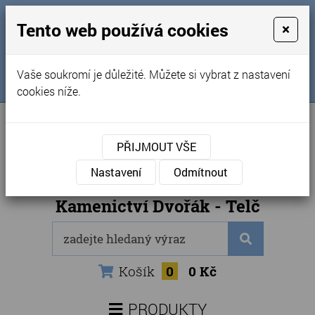
MENU
Tento web používá cookies
×
Úvod
+420 725 969 561
Vaše soukromí je důležité. Můžete si vybrat z nastavení
Sledujte nás na FB
Obchodní podmínky
cookies níže.
Články
Kontakty
PŘIJMOUT VŠE
Naše kamenictví
Nastavení
Odmítnout
Internetový obchod
Kamenictví Dvořák - Telč
Košík
0
0 Kč
PRODUKTY