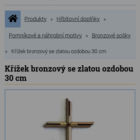
NOVINKY
Úvodní
Produkty
Hřbitovní doplňky
»
»
stránka
NEJPRODÁVANĚJŠÍ
VÝPRODEJ
Pomníkové a náhrobní motivy
Bronzové sošky
»
Produkty
»
Křížek bronzový se zlatou ozdobou 30 cm
Grilovací, pečící kameny
Křížek bronzový se zlatou ozdobou
30 cm
Lávové grilovací kameny
Kamenné truhlíky
Chladící kostky a puky
Doplňky do kuchyně
Hřbitovní doplňky
Zvířecí náhrobky a pomníčky