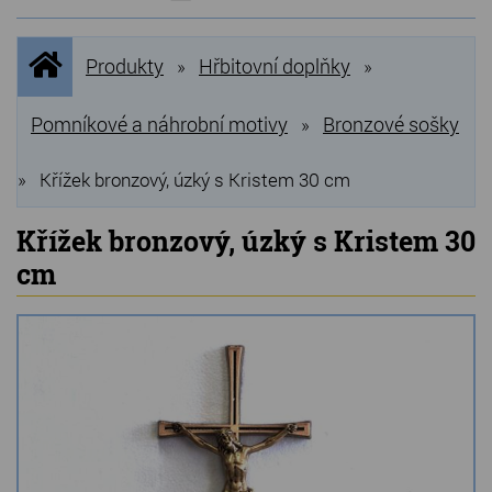
NOVINKY
Úvodní
Produkty
Hřbitovní doplňky
»
»
stránka
NEJPRODÁVANĚJŠÍ
VÝPRODEJ
Pomníkové a náhrobní motivy
Bronzové sošky
»
Produkty
»
Křížek bronzový, úzký s Kristem 30 cm
Grilovací, pečící kameny
Křížek bronzový, úzký s Kristem 30
cm
Lávové grilovací kameny
Kamenné truhlíky
Chladící kostky a puky
Doplňky do kuchyně
Hřbitovní doplňky
Zvířecí náhrobky a pomníčky