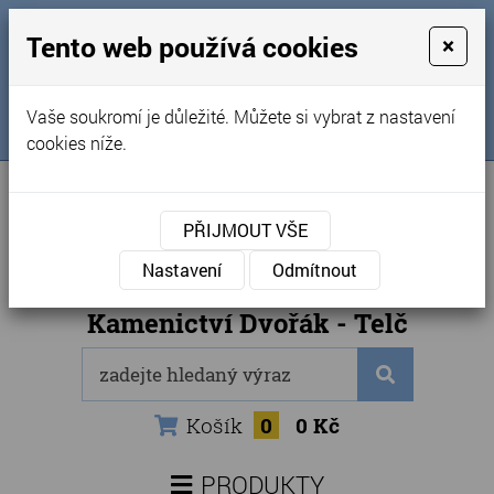
MENU
Tento web používá cookies
×
Úvod
+420 725 969 561
Vaše soukromí je důležité. Můžete si vybrat z nastavení
Sledujte nás na FB
Obchodní podmínky
cookies níže.
Články
Kontakty
PŘIJMOUT VŠE
Naše kamenictví
Nastavení
Odmítnout
Internetový obchod
Kamenictví Dvořák - Telč
Košík
0
0 Kč
PRODUKTY