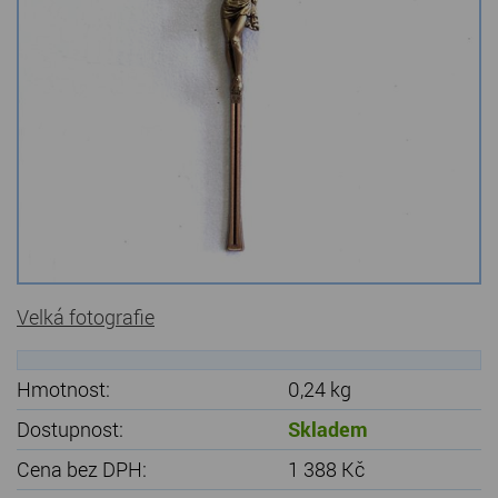
Kamenné stoly, konferenční stolky
Barevné kamenné drti
Štípané kamenné obklady
Dárkové předměty z přírodního kamene
Gabiony, gabionový kámen
Údržba a čištění kamene
Velká fotografie
Hmotnost:
0,24 kg
Dostupnost:
Skladem
Cena bez DPH:
1 388 Kč