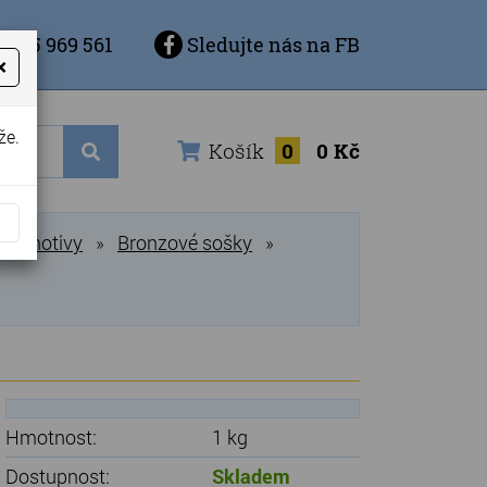
 725 969 561
Sledujte nás na FB
×
že.
Košík
0
0 Kč
ní motivy
Bronzové sošky
»
»
Hmotnost:
1 kg
Dostupnost:
Skladem