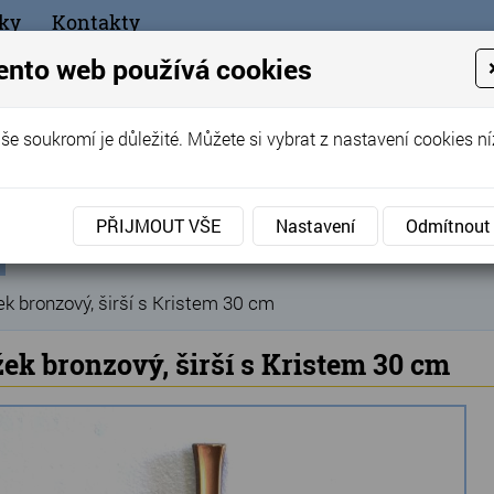
ky
Kontakty
+420
ento web používá cookies
bchod
še soukromí je důležité. Můžete si vybrat z nastavení cookies ní
ořák - Telč
PŘIJMOUT VŠE
Nastavení
Odmítnout
ní
Produkty
Hřbitovní doplňky
Pomníkové a náhrob
»
»
ka
ek bronzový, širší s Kristem 30 cm
žek bronzový, širší s Kristem 30 cm