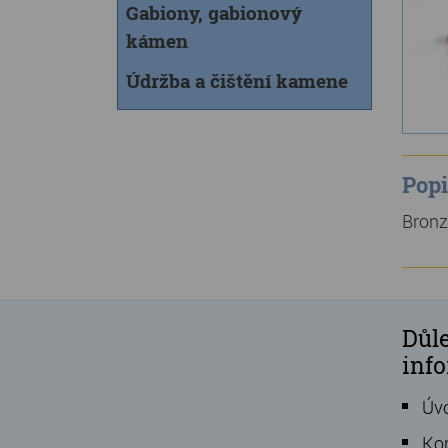
Gabiony, gabionový
kámen
Údržba a čištění kamene
Popi
Bronz
Důle
inf
Úv
Ko