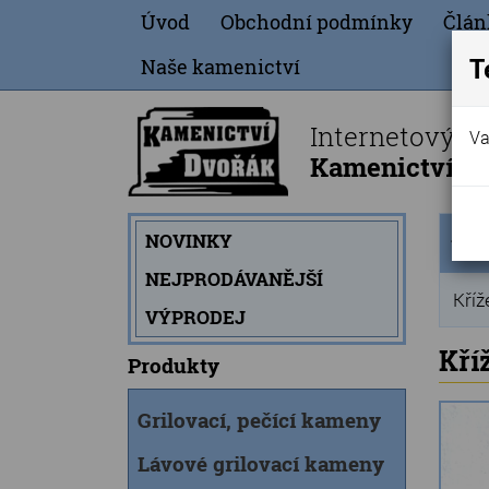
Úvod
Obchodní podmínky
Člán
T
Naše kamenictví
Internetový o
Va
Kamenictví Dv
Úvod
NOVINKY
strán
NEJPRODÁVANĚJŠÍ
Kříž
VÝPRODEJ
Kří
Produkty
Grilovací, pečící kameny
Lávové grilovací kameny