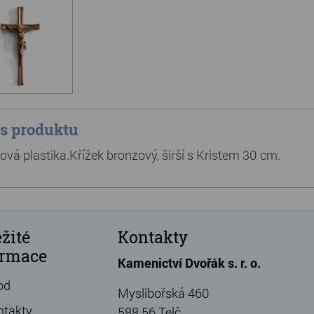
s produktu
ová plastika.Křížek bronzový, širší s Kristem 30 cm.
žité
Kontakty
ormace
Kamenictví Dvořák s. r. o.
od
Myslibořská 460
ntakty
588 56 Telč