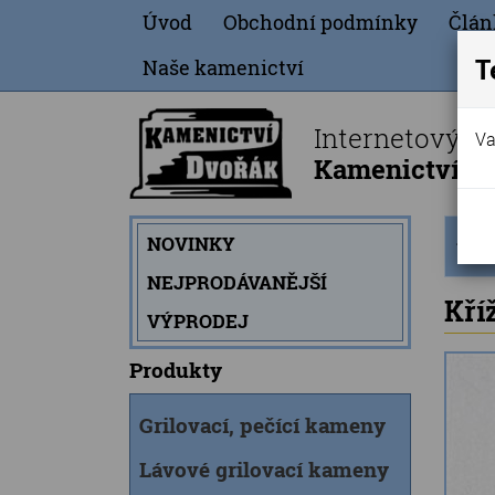
Úvod
Obchodní podmínky
Člán
T
Naše kamenictví
Internetový o
Va
Kamenictví Dv
Úvod
NOVINKY
strán
NEJPRODÁVANĚJŠÍ
Kří
VÝPRODEJ
Produkty
Grilovací, pečící kameny
Lávové grilovací kameny