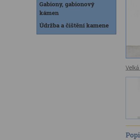
Gabiony, gabionový
kámen
Údržba a čištění kamene
Velká
Popi