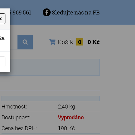
 725 969 561
Sledujte nás na FB
×
že.
Košík
0
0 Kč
Hmotnost:
2,40 kg
Dostupnost:
Vyprodáno
Cena bez DPH:
190 Kč