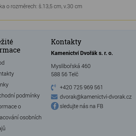
ika o rozměrech: š.13,5 cm, v.30 cm
žité
Kontakty
ormace
Kamenictví Dvořák s. r. o.
od
Myslibořská 460
ntakty
588 56 Telč
ánky
+420 725 969 561
chodní podmínky
dvorak@kamenictvi-dvorak.cz
sledujte nás na FB
ormace o
acování osobních
ajů