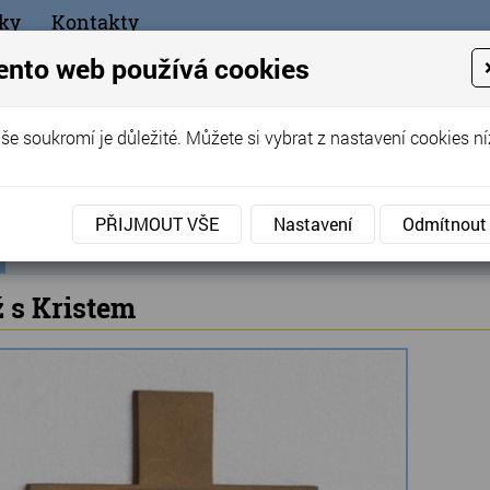
ky
Kontakty
+420
ento web používá cookies
bchod
še soukromí je důležité. Můžete si vybrat z nastavení cookies ní
ořák - Telč
PŘIJMOUT VŠE
Nastavení
Odmítnout
ní
Výprodej
»
Kříž s Kristem
ka
ž s Kristem