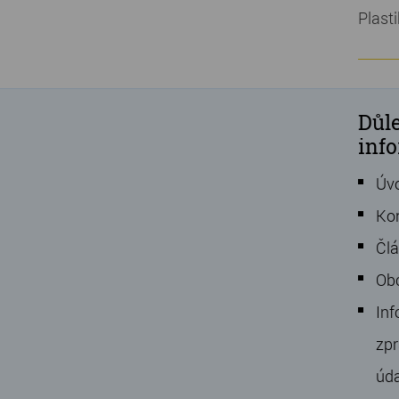
Plast
Důle
inf
Úv
Ko
Čl
Ob
Inf
zpr
úd