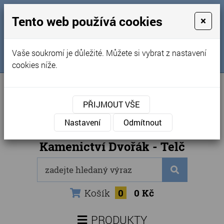
MENU
Tento web používá cookies
×
Úvod
+420 725 969 561
Vaše soukromí je důležité. Můžete si vybrat z nastavení
Sledujte nás na FB
Obchodní podmínky
cookies níže.
Články
Kontakty
PŘIJMOUT VŠE
Naše kamenictví
Nastavení
Odmítnout
Internetový obchod
Kamenictví Dvořák - Telč
Košík
0
0 Kč
PRODUKTY