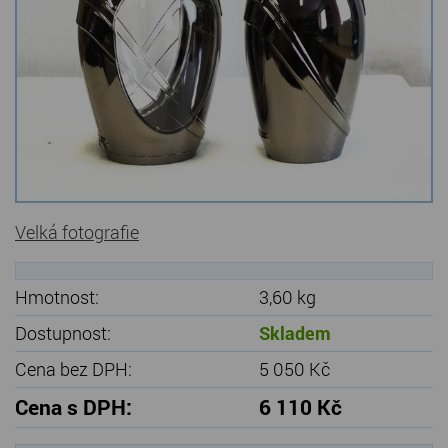
Kamenné stoly, konferenční stolky
Barevné kamenné drti
Štípané kamenné obklady
Dárkové předměty z přírodního kamene
Gabiony, gabionový kámen
Velká fotografie
Údržba a čištění kamene
Hmotnost:
3,60 kg
Dostupnost:
Skladem
Cena bez DPH:
5 050 Kč
Cena s DPH:
6 110 Kč