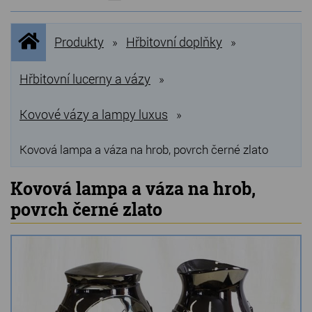
NOVINKY
Úvodní
Produkty
Hřbitovní doplňky
»
»
stránka
NEJPRODÁVANĚJŠÍ
VÝPRODEJ
Hřbitovní lucerny a vázy
»
Produkty
Kovové vázy a lampy luxus
»
Grilovací, pečící kameny
Kovová lampa a váza na hrob, povrch černé zlato
Lávové grilovací kameny
Kovová lampa a váza na hrob,
Kamenné truhlíky
povrch černé zlato
Chladící kostky a puky
Doplňky do kuchyně
Hřbitovní doplňky
Zvířecí náhrobky a pomníčky