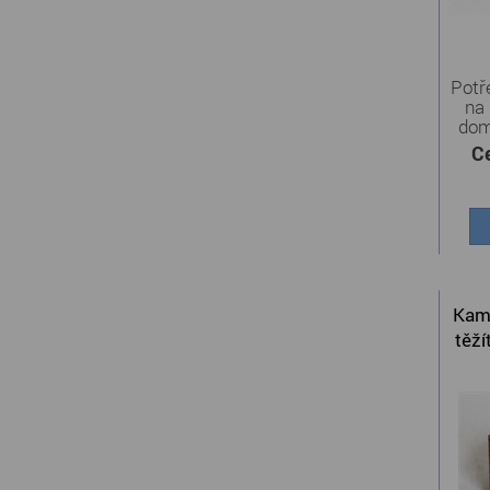
Potř
na
dom
C
Kam
těží