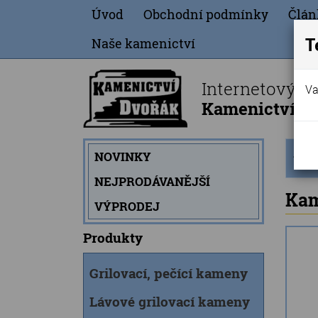
Úvod
Obchodní podmínky
Člán
T
Naše kamenictví
Internetový o
Va
Kamenictví Dv
Úvod
NOVINKY
strán
NEJPRODÁVANĚJŠÍ
Kam
VÝPRODEJ
Produkty
Grilovací, pečící kameny
Lávové grilovací kameny