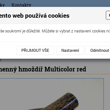
ky
Kontakty
+420
ento web používá cookies
bchod
še soukromí je důležité. Můžete si vybrat z nastavení cookies ní
ořák - Telč
PŘIJMOUT VŠE
Nastavení
Odmítnout
ní
Produkty
Doplňky do kuchyně
»
»
Kamenný hmoždíř M
ka
enný hmoždíř Multicolor red