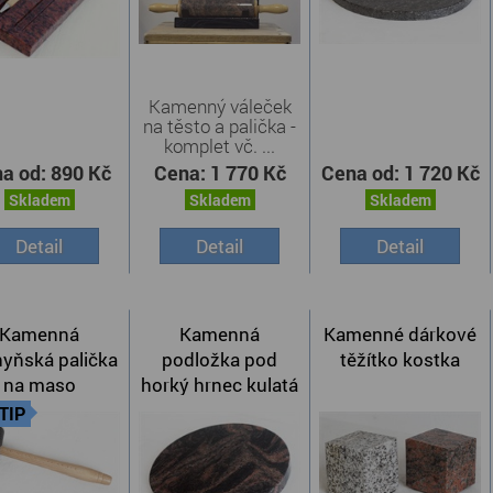
Kamenný váleček
na těsto a palička -
komplet vč. ...
a od:
890 Kč
Cena:
1 770 Kč
Cena od:
1 720 Kč
Skladem
Skladem
Skladem
Detail
Detail
Detail
Kamenná
Kamenná
Kamenné dárkové
yňská palička
podložka pod
těžítko kostka
na maso
horký hrnec kulatá
TIP