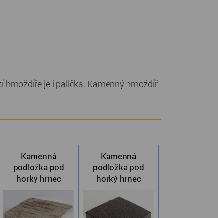
í hmoždíře je i palička. Kamenný hmoždíř
Kamenná
Kamenná
podložka pod
podložka pod
horký hrnec
horký hrnec
obdélník
čtvercová