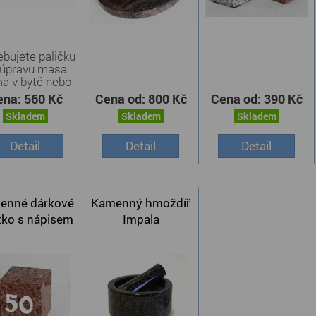
ebujete paličku
 úpravu masa
a v bytě nebo
na ...
ena:
560 Kč
Cena od:
800 Kč
Cena od:
390 Kč
Skladem
Skladem
Skladem
Detail
Detail
Detail
enné dárkové
Kamenný hmoždíř
tko s nápisem
Impala