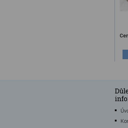
Cen
Důle
inf
Úv
Ko