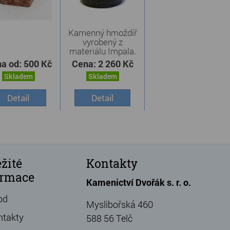
Kamenný hmoždíř
vyrobený z
materiálu Impala.
Součástí ...
a od:
500 Kč
Cena:
2 260 Kč
Skladem
Skladem
Detail
Detail
žité
Kontakty
ormace
Kamenictví Dvořák s. r. o.
od
Myslibořská 460
ntakty
588 56 Telč