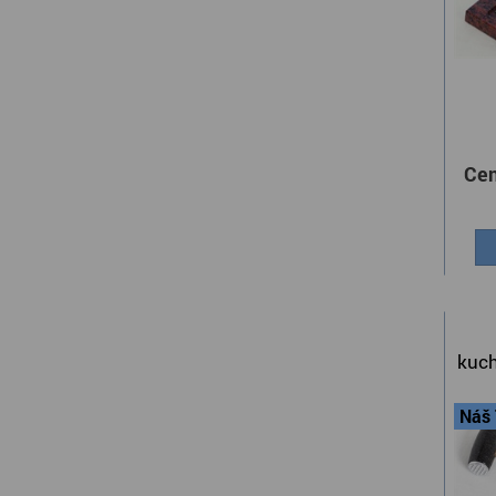
Cen
kuch
Náš 