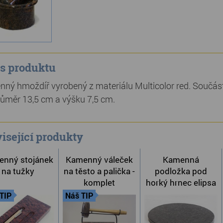
s produktu
ný hmoždíř vyrobený z materiálu Multicolor red. Součást
ůměr 13,5 cm a výšku 7,5 cm.
isející produkty
nný stojánek
Kamenný váleček
Kamenná
na tužky
na těsto a palička -
podložka pod
komplet
horký hrnec elipsa
TIP
Náš TIP