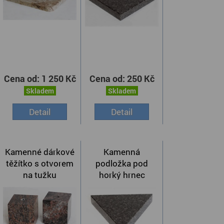
Cena od:
1 250 Kč
Cena od:
250 Kč
Skladem
Skladem
Detail
Detail
Kamenné dárkové
Kamenná
těžítko s otvorem
podložka pod
na tužku
horký hrnec
trojúhelník