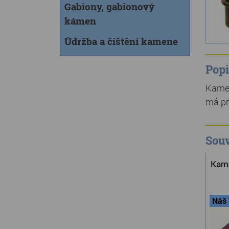
Gabiony, gabionový
kámen
Údržba a čištění kamene
Popi
Kamen
má pr
Souv
Kame
Náš 