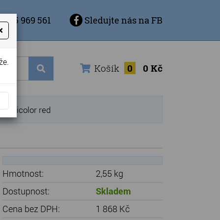
 725 969 561
Sledujte nás na FB
×
že.
Košík
0
0 Kč
ulticolor red
Hmotnost:
2,55 kg
Dostupnost:
Skladem
Cena bez DPH:
1 868 Kč