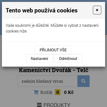
MENU
Tento web používá cookies
×
Úvod
+420 725 969 561
Vaše soukromí je důležité. Můžete si vybrat z nastavení
Sledujte nás na FB
Obchodní podmínky
cookies níže.
Články
Kontakty
PŘIJMOUT VŠE
Naše kamenictví
Nastavení
Odmítnout
Internetový obchod
Kamenictví Dvořák - Telč
Košík
0
0 Kč
PRODUKTY