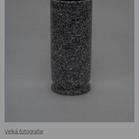
Kamenné stoly, konferenční stolky
Barevné kamenné drti
Štípané kamenné obklady
Dárkové předměty z přírodního kamene
Gabiony, gabionový kámen
Údržba a čištění kamene
Velká fotografie