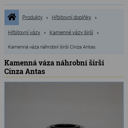
NOVINKY
Úvodní
Produkty
Hřbitovní doplňky
»
»
stránka
NEJPRODÁVANĚJŠÍ
VÝPRODEJ
Hřbitovní vázy
Kamenné vázy širší
»
»
Produkty
Kamenná váza náhrobní širší Cinza Antas
Grilovací, pečící kameny
Kamenná váza náhrobní širší
Cinza Antas
Lávové grilovací kameny
Kamenné truhlíky
Chladící kostky a puky
Doplňky do kuchyně
Hřbitovní doplňky
Zvířecí náhrobky a pomníčky