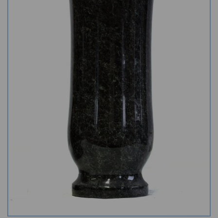
Kamenné stoly, konferenční stolky
Barevné kamenné drti
Štípané kamenné obklady
Dárkové předměty z přírodního kamene
Gabiony, gabionový kámen
Údržba a čištění kamene