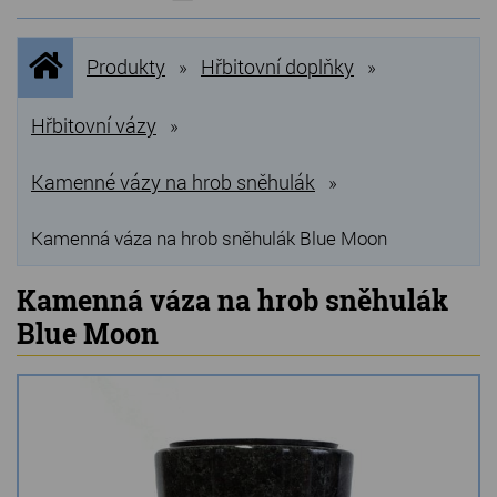
NOVINKY
Úvodní
Produkty
Hřbitovní doplňky
»
»
stránka
NEJPRODÁVANĚJŠÍ
VÝPRODEJ
Hřbitovní vázy
»
Produkty
Kamenné vázy na hrob sněhulák
»
Grilovací, pečící kameny
Kamenná váza na hrob sněhulák Blue Moon
Lávové grilovací kameny
Kamenná váza na hrob sněhulák
Kamenné truhlíky
Blue Moon
Chladící kostky a puky
Doplňky do kuchyně
Hřbitovní doplňky
Zvířecí náhrobky a pomníčky