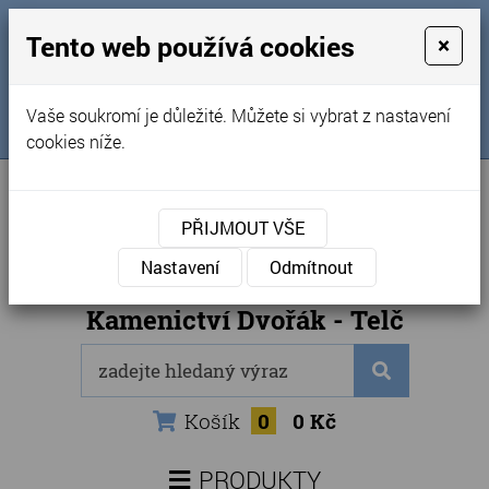
MENU
Tento web používá cookies
×
Úvod
+420 725 969 561
Vaše soukromí je důležité. Můžete si vybrat z nastavení
Sledujte nás na FB
Obchodní podmínky
cookies níže.
Články
Kontakty
PŘIJMOUT VŠE
Naše kamenictví
Nastavení
Odmítnout
Internetový obchod
Kamenictví Dvořák - Telč
Košík
0
0 Kč
PRODUKTY