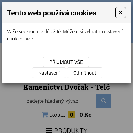
MENU
Tento web používá cookies
×
Úvod
+420 725 969 561
Vaše soukromí je důležité. Můžete si vybrat z nastavení
Sledujte nás na FB
Obchodní podmínky
cookies níže.
Články
Kontakty
PŘIJMOUT VŠE
Naše kamenictví
Nastavení
Odmítnout
Internetový obchod
Kamenictví Dvořák - Telč
Košík
0
0 Kč
PRODUKTY