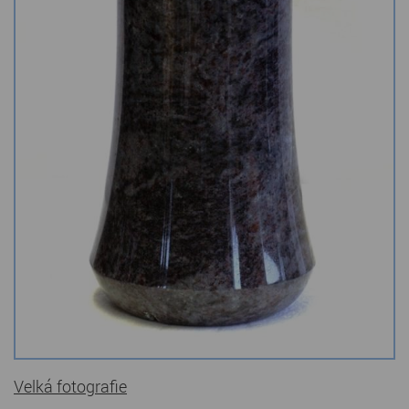
Kamenné stoly, konferenční stolky
Barevné kamenné drti
Štípané kamenné obklady
Dárkové předměty z přírodního kamene
Gabiony, gabionový kámen
Údržba a čištění kamene
Velká fotografie