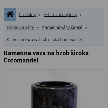
NOVINKY
Úvodní
Produkty
Hřbitovní doplňky
»
»
stránka
NEJPRODÁVANĚJŠÍ
VÝPRODEJ
Hřbitovní vázy
Kamenné vázy široké
»
»
Produkty
Kamenná váza na hrob široká Coromandel
Grilovací, pečící kameny
Kamenná váza na hrob široká
Coromandel
Lávové grilovací kameny
Kamenné truhlíky
Chladící kostky a puky
Doplňky do kuchyně
Hřbitovní doplňky
Zvířecí náhrobky a pomníčky