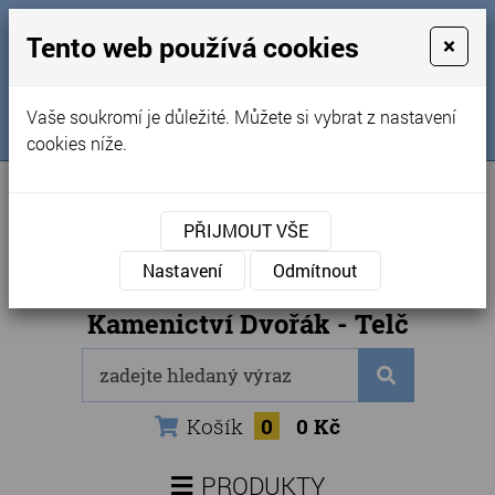
MENU
Tento web používá cookies
×
Úvod
+420 725 969 561
Vaše soukromí je důležité. Můžete si vybrat z nastavení
Sledujte nás na FB
Obchodní podmínky
cookies níže.
Články
Kontakty
PŘIJMOUT VŠE
Naše kamenictví
Nastavení
Odmítnout
Internetový obchod
Kamenictví Dvořák - Telč
Košík
0
0 Kč
PRODUKTY