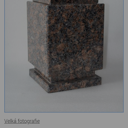
Kamenné stoly, konferenční stolky
Barevné kamenné drti
Štípané kamenné obklady
Dárkové předměty z přírodního kamene
Gabiony, gabionový kámen
Údržba a čištění kamene
Velká fotografie