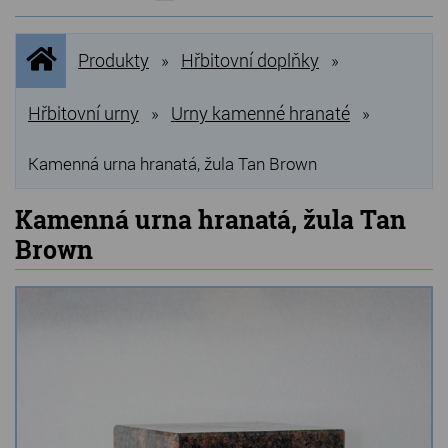
NOVINKY
Úvodní
Produkty
Hřbitovní doplňky
»
»
stránka
NEJPRODÁVANĚJŠÍ
VÝPRODEJ
Hřbitovní urny
Urny kamenné hranaté
»
»
Produkty
Kamenná urna hranatá, žula Tan Brown
Grilovací, pečící kameny
Kamenná urna hranatá, žula Tan
Brown
Lávové grilovací kameny
Kamenné truhlíky
Chladící kostky a puky
Doplňky do kuchyně
Hřbitovní doplňky
Zvířecí náhrobky a pomníčky