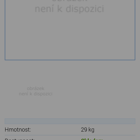
Kamenné stoly, konferenční stolky
Barevné kamenné drti
Štípané kamenné obklady
Dárkové předměty z přírodního kamene
Gabiony, gabionový kámen
Údržba a čištění kamene
Hmotnost:
29 kg