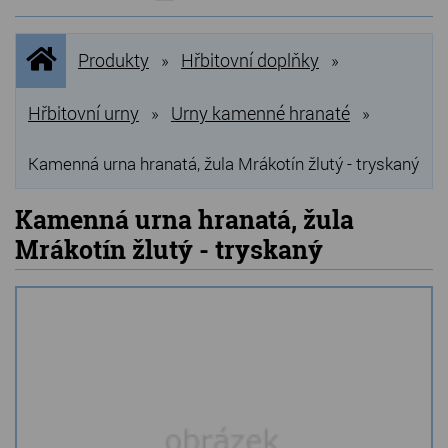
NOVINKY
Úvodní
Produkty
Hřbitovní doplňky
»
»
stránka
NEJPRODÁVANĚJŠÍ
VÝPRODEJ
Hřbitovní urny
Urny kamenné hranaté
»
»
Produkty
Kamenná urna hranatá, žula Mrákotín žlutý - tryskaný
Grilovací, pečící kameny
Kamenná urna hranatá, žula
Mrákotín žlutý - tryskaný
Lávové grilovací kameny
Kamenné truhlíky
Chladící kostky a puky
Doplňky do kuchyně
Hřbitovní doplňky
Zvířecí náhrobky a pomníčky