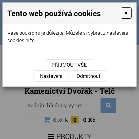
MENU
Tento web používá cookies
×
Úvod
+420 725 969 561
Vaše soukromí je důležité. Můžete si vybrat z nastavení
Sledujte nás na FB
Obchodní podmínky
cookies níže.
Články
Kontakty
PŘIJMOUT VŠE
Naše kamenictví
Nastavení
Odmítnout
Internetový obchod
Kamenictví Dvořák - Telč
Košík
0
0 Kč
PRODUKTY