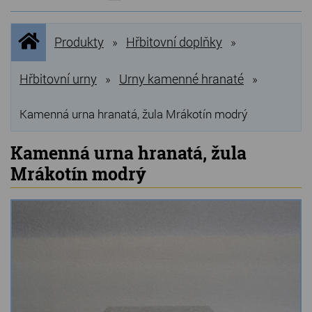
NOVINKY
Úvodní
Produkty
Hřbitovní doplňky
»
»
stránka
NEJPRODÁVANĚJŠÍ
VÝPRODEJ
Hřbitovní urny
Urny kamenné hranaté
»
»
Produkty
Kamenná urna hranatá, žula Mrákotín modrý
Grilovací, pečící kameny
Kamenná urna hranatá, žula
Mrákotín modrý
Lávové grilovací kameny
Kamenné truhlíky
Chladící kostky a puky
Doplňky do kuchyně
Hřbitovní doplňky
Zvířecí náhrobky a pomníčky