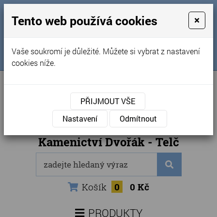
MENU
Tento web používá cookies
×
Úvod
+420 725 969 561
Vaše soukromí je důležité. Můžete si vybrat z nastavení
Sledujte nás na FB
Obchodní podmínky
cookies níže.
Články
Kontakty
PŘIJMOUT VŠE
Naše kamenictví
Nastavení
Odmítnout
Internetový obchod
Kamenictví Dvořák - Telč
Košík
0
0 Kč
PRODUKTY