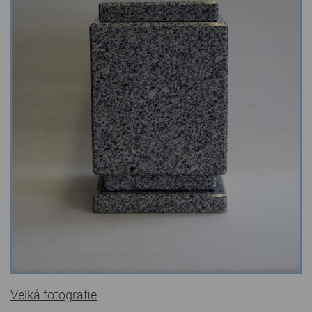
Kamenné stoly, konferenční stolky
Barevné kamenné drti
Štípané kamenné obklady
Dárkové předměty z přírodního kamene
Gabiony, gabionový kámen
Údržba a čištění kamene
Velká fotografie