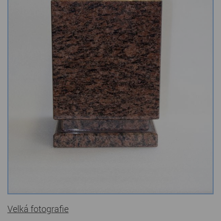
Kamenné stoly, konferenční stolky
Barevné kamenné drti
Štípané kamenné obklady
Dárkové předměty z přírodního kamene
Gabiony, gabionový kámen
Údržba a čištění kamene
Velká fotografie