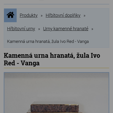
NOVINKY
Úvodní
Produkty
Hřbitovní doplňky
»
»
stránka
NEJPRODÁVANĚJŠÍ
VÝPRODEJ
Hřbitovní urny
Urny kamenné hranaté
»
»
Produkty
Kamenná urna hranatá, žula Ivo Red - Vanga
Grilovací, pečící kameny
Kamenná urna hranatá, žula Ivo
Red - Vanga
Lávové grilovací kameny
Kamenné truhlíky
Chladící kostky a puky
Doplňky do kuchyně
Hřbitovní doplňky
Zvířecí náhrobky a pomníčky