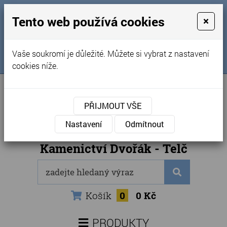
MENU
Tento web používá cookies
×
Úvod
+420 725 969 561
Vaše soukromí je důležité. Můžete si vybrat z nastavení
Sledujte nás na FB
Obchodní podmínky
cookies níže.
Články
Kontakty
PŘIJMOUT VŠE
Naše kamenictví
Nastavení
Odmítnout
Internetový obchod
Kamenictví Dvořák - Telč
Košík
0
0 Kč
PRODUKTY