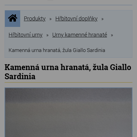
NOVINKY
Úvodní
Produkty
Hřbitovní doplňky
»
»
stránka
NEJPRODÁVANĚJŠÍ
VÝPRODEJ
Hřbitovní urny
Urny kamenné hranaté
»
»
Produkty
Kamenná urna hranatá, žula Giallo Sardinia
Grilovací, pečící kameny
Kamenná urna hranatá, žula Giallo
Sardinia
Lávové grilovací kameny
Kamenné truhlíky
Chladící kostky a puky
Doplňky do kuchyně
Hřbitovní doplňky
Zvířecí náhrobky a pomníčky