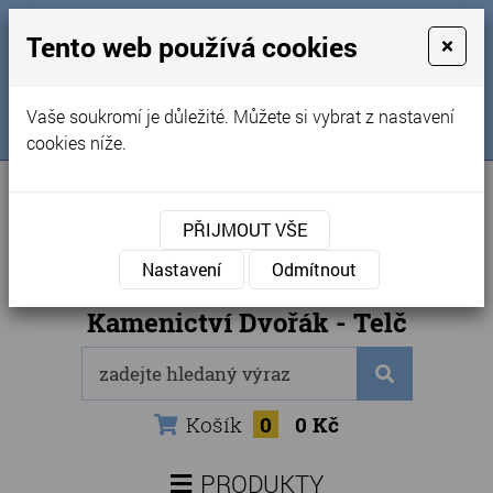
MENU
Tento web používá cookies
×
Úvod
+420 725 969 561
Vaše soukromí je důležité. Můžete si vybrat z nastavení
Sledujte nás na FB
Obchodní podmínky
cookies níže.
Články
Kontakty
PŘIJMOUT VŠE
Naše kamenictví
Nastavení
Odmítnout
Internetový obchod
Kamenictví Dvořák - Telč
Košík
0
0 Kč
PRODUKTY