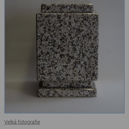
Kamenné stoly, konferenční stolky
Barevné kamenné drti
Štípané kamenné obklady
Dárkové předměty z přírodního kamene
Gabiony, gabionový kámen
Údržba a čištění kamene
Velká fotografie