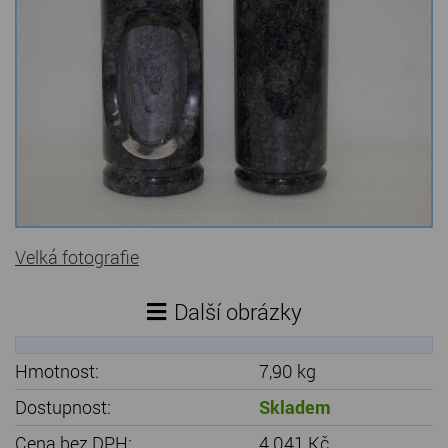
Kamenné stoly, konferenční stolky
Barevné kamenné drti
Štípané kamenné obklady
Dárkové předměty z přírodního kamene
Gabiony, gabionový kámen
Údržba a čištění kamene
Velká fotografie
Další obrázky
Hmotnost:
7,90 kg
Dostupnost:
Skladem
Cena bez DPH:
4 041 Kč