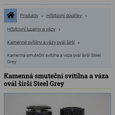
NOVINKY
Úvodní
Produkty
Hřbitovní doplňky
»
»
stránka
NEJPRODÁVANĚJŠÍ
VÝPRODEJ
Hřbitovní lucerny a vázy
»
Produkty
Kamenné svítilny a vázy ovál širší
»
Grilovací, pečící kameny
Kamenná smuteční svítilna a váza ovál širší Steel
Grey
Lávové grilovací kameny
Kamenné truhlíky
Kamenná smuteční svítilna a váza
ovál širší Steel Grey
Chladící kostky a puky
Doplňky do kuchyně
Hřbitovní doplňky
Zvířecí náhrobky a pomníčky