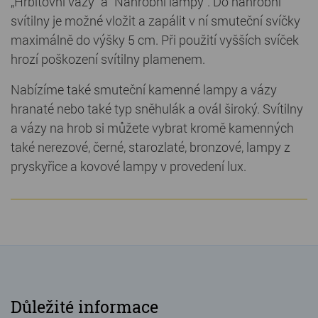
„Hřbitovní vázy“ a "Náhrobní lampy". Do náhrobní
svítilny je možné vložit a zapálit v ní smuteční svíčky
maximálně do výšky 5 cm. Při použití vyšších svíček
hrozí poškození svítilny plamenem.
Nabízíme také smuteční kamenné lampy a vázy
hranaté nebo také typ sněhulák a ovál široký. Svítilny
a vázy na hrob si můžete vybrat kromě kamenných
také nerezové, černé, starozlaté, bronzové, lampy z
pryskyřice a kovové lampy v provedení lux.
Důležité informace