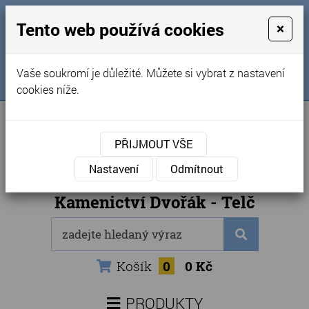
MENU
Tento web používá cookies
×
Úvod
+420 725 969 561
Vaše soukromí je důležité. Můžete si vybrat z nastavení
Sledujte nás na FB
Obchodní podmínky
cookies níže.
Články
Kontakty
PŘIJMOUT VŠE
Naše kamenictví
Nastavení
Odmítnout
Internetový obchod
Kamenictví Dvořák - Telč
Košík
0
0 Kč
PRODUKTY