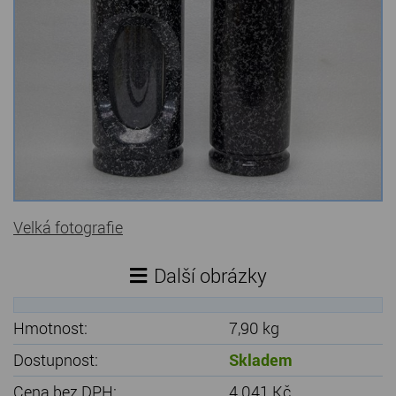
Kamenné stoly, konferenční stolky
Barevné kamenné drti
Štípané kamenné obklady
Dárkové předměty z přírodního kamene
Gabiony, gabionový kámen
Údržba a čištění kamene
Velká fotografie
Další obrázky
Hmotnost:
7,90 kg
Dostupnost:
Skladem
Cena bez DPH:
4 041 Kč