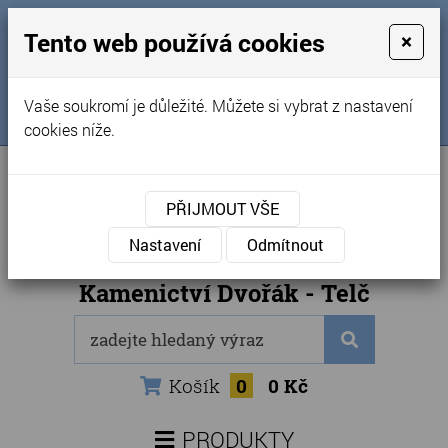
MENU
Tento web používá cookies
×
Úvod
+420 725 969 561
Vaše soukromí je důležité. Můžete si vybrat z nastavení
Sledujte nás na FB
Obchodní podmínky
cookies níže.
Články
Kontakty
PŘIJMOUT VŠE
Naše kamenictví
Nastavení
Odmítnout
Internetový obchod
Kamenictví Dvořák - Telč
Košík
0
0 Kč
PRODUKTY