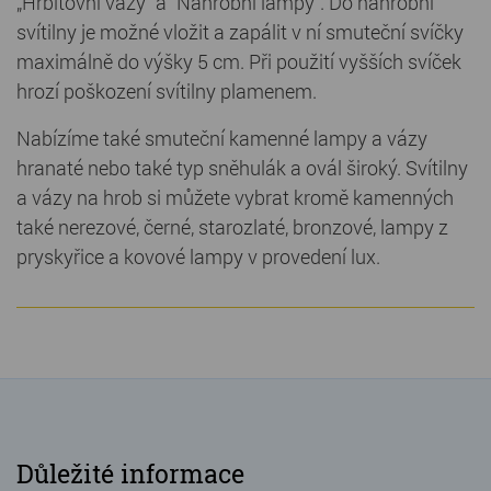
„Hřbitovní vázy“ a "Náhrobní lampy". Do náhrobní
svítilny je možné vložit a zapálit v ní smuteční svíčky
maximálně do výšky 5 cm. Při použití vyšších svíček
hrozí poškození svítilny plamenem.
Nabízíme také smuteční kamenné lampy a vázy
hranaté nebo také typ sněhulák a ovál široký. Svítilny
a vázy na hrob si můžete vybrat kromě kamenných
také nerezové, černé, starozlaté, bronzové, lampy z
pryskyřice a kovové lampy v provedení lux.
Důležité informace