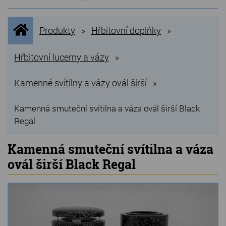
NOVINKY
Úvodní
Produkty
Hřbitovní doplňky
»
»
stránka
NEJPRODÁVANĚJŠÍ
VÝPRODEJ
Hřbitovní lucerny a vázy
»
Produkty
Kamenné svítilny a vázy ovál širší
»
Grilovací, pečící kameny
Kamenná smuteční svítilna a váza ovál širší Black
Regal
Lávové grilovací kameny
Kamenné truhlíky
Kamenná smuteční svítilna a váza
ovál širší Black Regal
Chladící kostky a puky
Doplňky do kuchyně
Hřbitovní doplňky
Zvířecí náhrobky a pomníčky