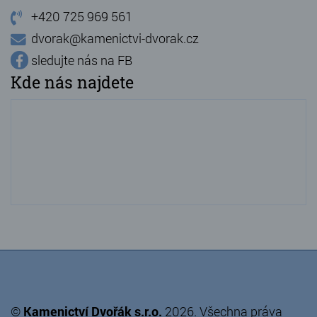
+420 725 969 561
dvorak@kamenictvi-dvorak.cz
sledujte nás na FB
Kde nás najdete
©
Kamenictví Dvořák s.r.o.
2026. Všechna práva