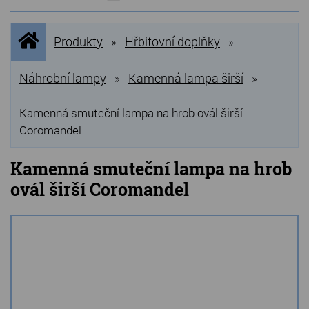
NOVINKY
Úvodní
Produkty
Hřbitovní doplňky
»
»
stránka
NEJPRODÁVANĚJŠÍ
VÝPRODEJ
Náhrobní lampy
Kamenná lampa širší
»
»
Produkty
Kamenná smuteční lampa na hrob ovál širší
Coromandel
Grilovací, pečící kameny
Kamenná smuteční lampa na hrob
Lávové grilovací kameny
ovál širší Coromandel
Kamenné truhlíky
Chladící kostky a puky
Doplňky do kuchyně
Hřbitovní doplňky
Zvířecí náhrobky a pomníčky