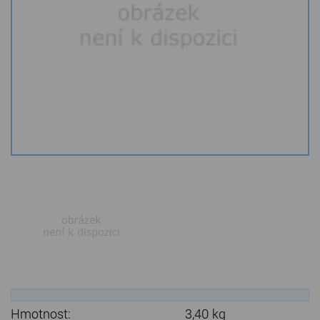
Kamenné stoly, konferenční stolky
Barevné kamenné drti
Štípané kamenné obklady
Dárkové předměty z přírodního kamene
Gabiony, gabionový kámen
Údržba a čištění kamene
Hmotnost:
3,40 kg