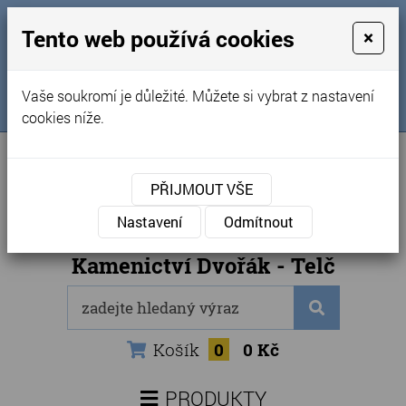
MENU
Tento web používá cookies
×
Úvod
+420 725 969 561
Vaše soukromí je důležité. Můžete si vybrat z nastavení
Sledujte nás na FB
Obchodní podmínky
cookies níže.
Články
Kontakty
PŘIJMOUT VŠE
Naše kamenictví
Nastavení
Odmítnout
Internetový obchod
Kamenictví Dvořák - Telč
Košík
0
0 Kč
PRODUKTY