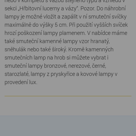
nebo v kompletu s vázou stejného typu a vzhledu v
sekci „Hřbitovní lucerny a vázy“. Pozor. Do náhrobní
lampy je možné vložit a zapálit v ní smuteční svíčky
maximálně do výšky 5 cm. Při použití vyšších svíček
hrozí poškození lampy plamenem. V nabídce máme
také smuteční kamenné lampy vzor hranatý,
sněhulák nebo také široký. Kromě kamenných
smutečních lamp na hrob si můžete vybrat i
smuteční lampy bronzové, nerezové, černé,
starozlaté, lampy z pryskyřice a kovové lampy v
provedení lux.