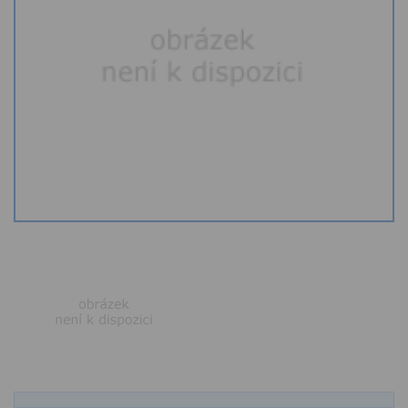
Kamenné stoly, konferenční stolky
Barevné kamenné drti
Štípané kamenné obklady
Dárkové předměty z přírodního kamene
Gabiony, gabionový kámen
Údržba a čištění kamene