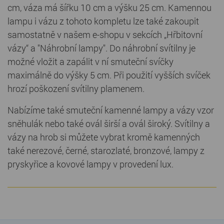
cm, váza má šířku 10 cm a výšku 25 cm. Kamennou
lampu i vázu z tohoto kompletu lze také zakoupit
samostatně v našem e-shopu v sekcích „Hřbitovní
vázy“ a "Náhrobní lampy". Do náhrobní svítilny je
možné vložit a zapálit v ní smuteční svíčky
maximálně do výšky 5 cm. Při použití vyšších svíček
hrozí poškození svítilny plamenem.
Nabízíme také smuteční kamenné lampy a vázy vzor
sněhulák nebo také ovál širší a ovál široký. Svítilny a
vázy na hrob si můžete vybrat kromě kamenných
také nerezové, černé, starozlaté, bronzové, lampy z
pryskyřice a kovové lampy v provedení lux.