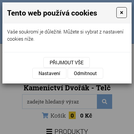
MENU
Tento web používá cookies
×
Úvod
+420 725 969 561
Vaše soukromí je důležité. Můžete si vybrat z nastavení
Sledujte nás na FB
Obchodní podmínky
cookies níže.
Články
Kontakty
PŘIJMOUT VŠE
Naše kamenictví
Nastavení
Odmítnout
Internetový obchod
Kamenictví Dvořák - Telč
Košík
0
0 Kč
PRODUKTY