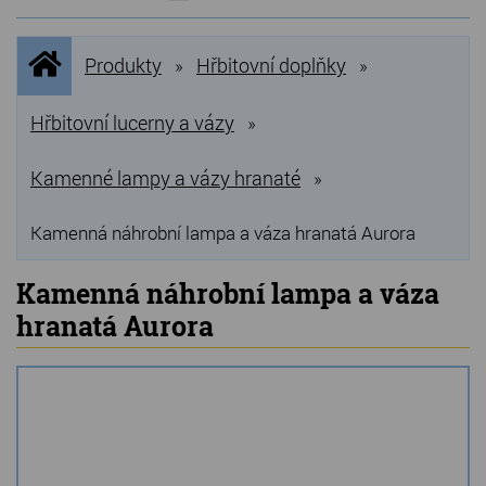
NOVINKY
Úvodní
Produkty
Hřbitovní doplňky
»
»
stránka
NEJPRODÁVANĚJŠÍ
VÝPRODEJ
Hřbitovní lucerny a vázy
»
Produkty
Kamenné lampy a vázy hranaté
»
Grilovací, pečící kameny
Kamenná náhrobní lampa a váza hranatá Aurora
Lávové grilovací kameny
Kamenná náhrobní lampa a váza
Kamenné truhlíky
hranatá Aurora
Chladící kostky a puky
Doplňky do kuchyně
Hřbitovní doplňky
Zvířecí náhrobky a pomníčky