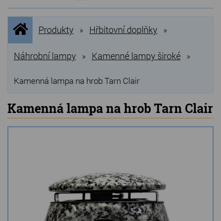
NOVINKY
Úvodní
Produkty
Hřbitovní doplňky
»
»
stránka
NEJPRODÁVANĚJŠÍ
VÝPRODEJ
Náhrobní lampy
Kamenné lampy široké
»
»
Produkty
Kamenná lampa na hrob Tarn Clair
Grilovací, pečící kameny
Kamenná lampa na hrob Tarn Clair
Lávové grilovací kameny
Kamenné truhlíky
Chladící kostky a puky
Doplňky do kuchyně
Hřbitovní doplňky
Zvířecí náhrobky a pomníčky