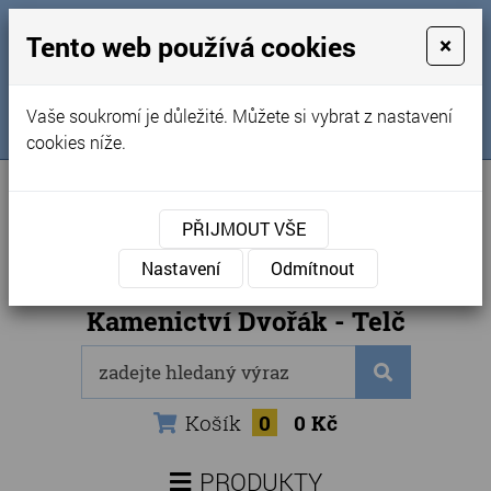
MENU
Tento web používá cookies
×
Úvod
+420 725 969 561
Vaše soukromí je důležité. Můžete si vybrat z nastavení
Sledujte nás na FB
Obchodní podmínky
cookies níže.
Články
Kontakty
PŘIJMOUT VŠE
Naše kamenictví
Nastavení
Odmítnout
Internetový obchod
Kamenictví Dvořák - Telč
Košík
0
0 Kč
PRODUKTY