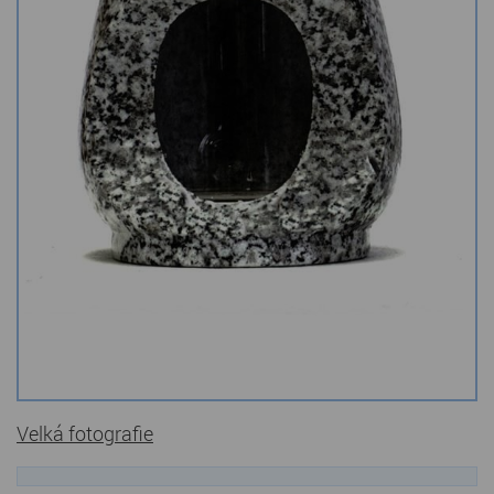
Kamenné stoly, konferenční stolky
Barevné kamenné drti
Štípané kamenné obklady
Dárkové předměty z přírodního kamene
Gabiony, gabionový kámen
Údržba a čištění kamene
Velká fotografie