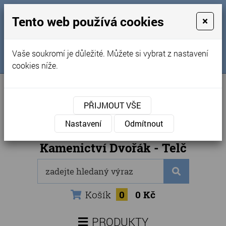
MENU
Tento web používá cookies
×
Úvod
+420 725 969 561
Vaše soukromí je důležité. Můžete si vybrat z nastavení
Sledujte nás na FB
Obchodní podmínky
cookies níže.
Články
Kontakty
PŘIJMOUT VŠE
Naše kamenictví
Nastavení
Odmítnout
Internetový obchod
Kamenictví Dvořák - Telč
Košík
0
0 Kč
PRODUKTY