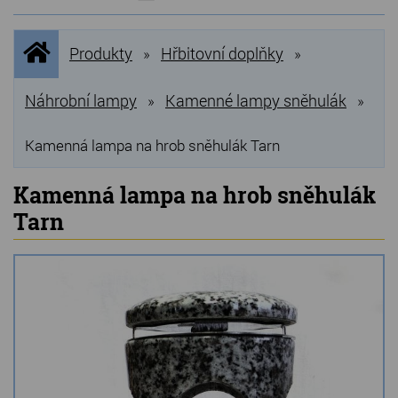
NOVINKY
Úvodní
Produkty
Hřbitovní doplňky
»
»
stránka
NEJPRODÁVANĚJŠÍ
VÝPRODEJ
Náhrobní lampy
Kamenné lampy sněhulák
»
»
Produkty
Kamenná lampa na hrob sněhulák Tarn
Grilovací, pečící kameny
Kamenná lampa na hrob sněhulák
Tarn
Lávové grilovací kameny
Kamenné truhlíky
Chladící kostky a puky
Doplňky do kuchyně
Hřbitovní doplňky
Zvířecí náhrobky a pomníčky