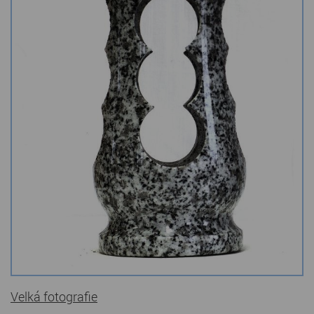
Kamenné stoly, konferenční stolky
Barevné kamenné drti
Štípané kamenné obklady
Dárkové předměty z přírodního kamene
Gabiony, gabionový kámen
Údržba a čištění kamene
Velká fotografie