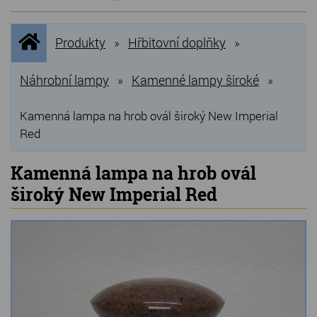
NOVINKY
Úvodní
Produkty
Hřbitovní doplňky
»
»
stránka
NEJPRODÁVANĚJŠÍ
VÝPRODEJ
Náhrobní lampy
Kamenné lampy široké
»
»
Produkty
Kamenná lampa na hrob ovál široký New Imperial
Red
Grilovací, pečící kameny
Kamenná lampa na hrob ovál
Lávové grilovací kameny
široký New Imperial Red
Kamenné truhlíky
Chladící kostky a puky
Doplňky do kuchyně
Hřbitovní doplňky
Zvířecí náhrobky a pomníčky