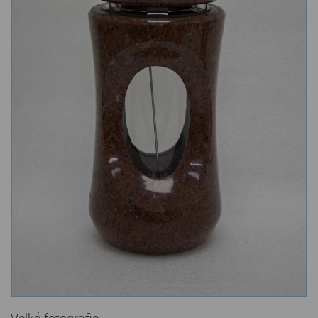
Kamenné stoly, konferenční stolky
Barevné kamenné drti
Štípané kamenné obklady
Dárkové předměty z přírodního kamene
Gabiony, gabionový kámen
Údržba a čištění kamene
Velká fotografie