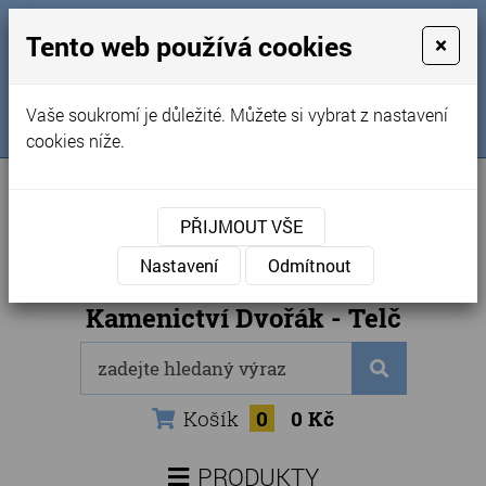
MENU
Tento web používá cookies
×
Úvod
+420 725 969 561
Vaše soukromí je důležité. Můžete si vybrat z nastavení
Sledujte nás na FB
Obchodní podmínky
cookies níže.
Články
Kontakty
PŘIJMOUT VŠE
Naše kamenictví
Nastavení
Odmítnout
Internetový obchod
Kamenictví Dvořák - Telč
Košík
0
0 Kč
PRODUKTY