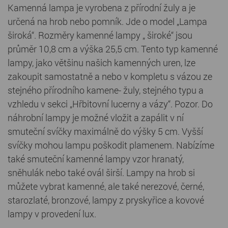
Kamenná lampa je vyrobena z přírodní žuly a je
určená na hrob nebo pomník. Jde o model „Lampa
široká“. Rozměry kamenné lampy „ široké“ jsou
průměr 10,8 cm a výška 25,5 cm. Tento typ kamenné
lampy, jako většinu našich kamenných uren, lze
zakoupit samostatně a nebo v kompletu s vázou ze
stejného přírodního kamene- žuly, stejného typu a
vzhledu v sekci „Hřbitovní lucerny a vázy“. Pozor. Do
náhrobní lampy je možné vložit a zapálit v ní
smuteční svíčky maximálně do výšky 5 cm. Vyšší
svíčky mohou lampu poškodit plamenem. Nabízíme
také smuteční kamenné lampy vzor hranatý,
sněhulák nebo také ovál širší. Lampy na hrob si
můžete vybrat kamenné, ale také nerezové, černé,
starozlaté, bronzové, lampy z pryskyřice a kovové
lampy v provedení lux.