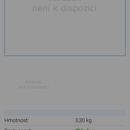
Kamenné stoly, konferenční stolky
Barevné kamenné drti
Štípané kamenné obklady
Dárkové předměty z přírodního kamene
Gabiony, gabionový kámen
Údržba a čištění kamene
Hmotnost:
3,30 kg