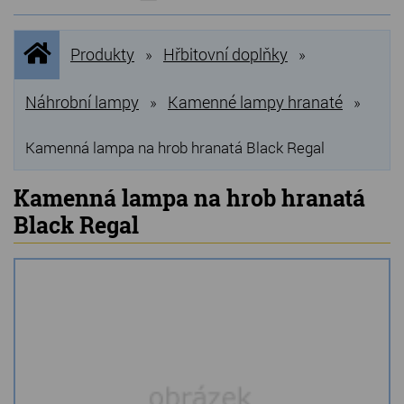
NOVINKY
Úvodní
Produkty
Hřbitovní doplňky
»
»
stránka
NEJPRODÁVANĚJŠÍ
VÝPRODEJ
Náhrobní lampy
Kamenné lampy hranaté
»
»
Produkty
Kamenná lampa na hrob hranatá Black Regal
Grilovací, pečící kameny
Kamenná lampa na hrob hranatá
Black Regal
Lávové grilovací kameny
Kamenné truhlíky
Chladící kostky a puky
Doplňky do kuchyně
Hřbitovní doplňky
Zvířecí náhrobky a pomníčky