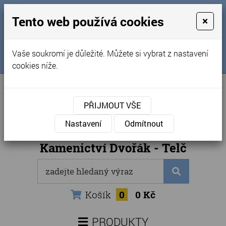
MENU
Tento web používá cookies
×
Úvod
+420 725 969 561
Vaše soukromí je důležité. Můžete si vybrat z nastavení
Sledujte nás na FB
Obchodní podmínky
cookies níže.
Články
Kontakty
PŘIJMOUT VŠE
Naše kamenictví
Nastavení
Odmítnout
Internetový obchod
Kamenictví Dvořák - Telč
Košík
0
0 Kč
PRODUKTY