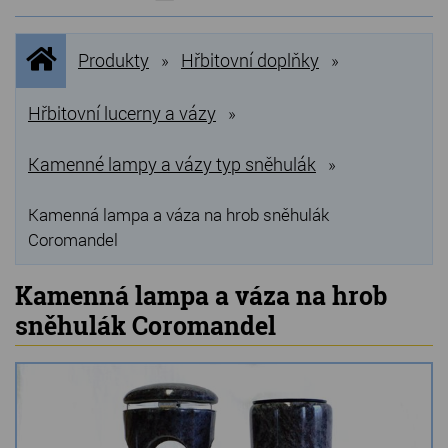
NOVINKY
Úvodní
Produkty
Hřbitovní doplňky
»
»
stránka
NEJPRODÁVANĚJŠÍ
VÝPRODEJ
Hřbitovní lucerny a vázy
»
Produkty
Kamenné lampy a vázy typ sněhulák
»
Grilovací, pečící kameny
Kamenná lampa a váza na hrob sněhulák
Coromandel
Lávové grilovací kameny
Kamenné truhlíky
Kamenná lampa a váza na hrob
sněhulák Coromandel
Chladící kostky a puky
Doplňky do kuchyně
Hřbitovní doplňky
Zvířecí náhrobky a pomníčky