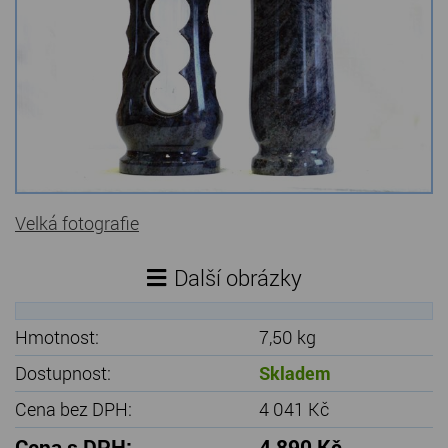
Kamenné stoly, konferenční stolky
Barevné kamenné drti
Štípané kamenné obklady
Dárkové předměty z přírodního kamene
Gabiony, gabionový kámen
Velká fotografie
Údržba a čištění kamene
Další obrázky
Hmotnost:
7,50 kg
Dostupnost:
Skladem
Cena bez DPH:
4 041 Kč
Cena s DPH:
4 890 Kč