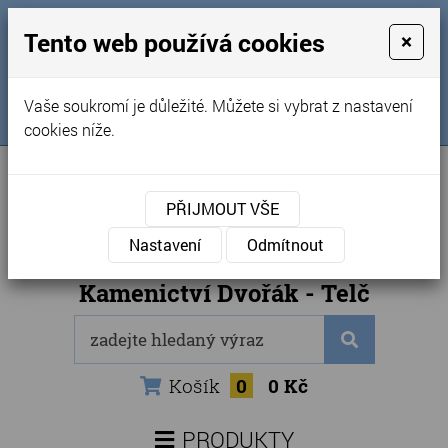
MENU
Tento web používá cookies
×
Úvod
+420 725 969 561
Vaše soukromí je důležité. Můžete si vybrat z nastavení
Sledujte nás na FB
Obchodní podmínky
cookies níže.
Články
Kontakty
PŘIJMOUT VŠE
Naše kamenictví
Nastavení
Odmítnout
Internetový obchod
Kamenictví Dvořák - Telč
Košík
0
0 Kč
PRODUKTY