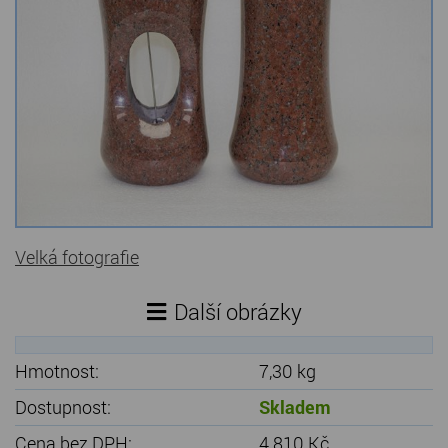
Kamenné stoly, konferenční stolky
Barevné kamenné drti
Štípané kamenné obklady
Dárkové předměty z přírodního kamene
Gabiony, gabionový kámen
Údržba a čištění kamene
Velká fotografie
Další obrázky
Hmotnost:
7,30 kg
Dostupnost:
Skladem
Cena bez DPH:
4 810 Kč