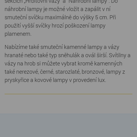
sekcích „Hřbitovní vázy“ a "Náhrobní lampy". Do
náhrobní lampy je možné vložit a zapálit v ní
smuteční svíčku maximálně do výšky 5 cm. Při
použití vyšší svíčky hrozí poškození lampy
plamenem.
Nabízíme také smuteční kamenné lampy a vázy
hranaté nebo také typ sněhulák a ovál širší. Svítilny a
vázy na hrob si můžete vybrat kromě kamenných
také nerezové, černé, starozlaté, bronzové, lampy z
pryskyřice a kovové lampy v provedení lux.