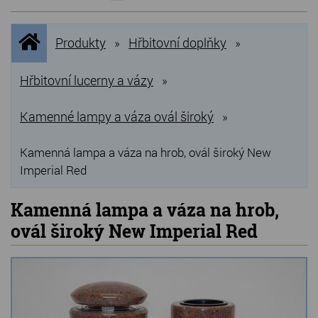
NOVINKY
Úvodní
Produkty
Hřbitovní doplňky
»
»
stránka
NEJPRODÁVANĚJŠÍ
VÝPRODEJ
Hřbitovní lucerny a vázy
»
Produkty
Kamenné lampy a váza ovál široký
»
Grilovací, pečící kameny
Kamenná lampa a váza na hrob, ovál široký New
Imperial Red
Lávové grilovací kameny
Kamenné truhlíky
Kamenná lampa a váza na hrob,
ovál široký New Imperial Red
Chladící kostky a puky
Doplňky do kuchyně
Hřbitovní doplňky
Zvířecí náhrobky a pomníčky