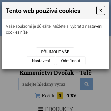
MENU
Tento web používá cookies
×
Úvod
+420 725 969 561
Vaše soukromí je důležité. Můžete si vybrat z nastavení
Sledujte nás na FB
Obchodní podmínky
cookies níže.
Články
Kontakty
PŘIJMOUT VŠE
Naše kamenictví
Nastavení
Odmítnout
Internetový obchod
Kamenictví Dvořák - Telč
Košík
0
0 Kč
PRODUKTY