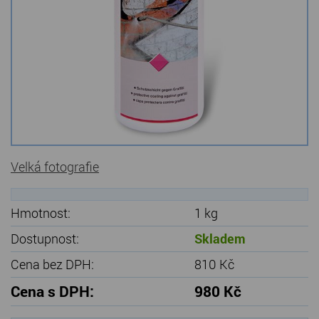
Kamenné stoly, konferenční stolky
Barevné kamenné drti
Štípané kamenné obklady
Dárkové předměty z přírodního kamene
Gabiony, gabionový kámen
Velká fotografie
Údržba a čištění kamene
Hmotnost:
1 kg
Dostupnost:
Skladem
Cena bez DPH:
810 Kč
Cena s DPH:
980 Kč