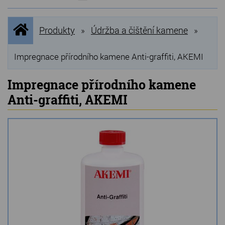
NOVINKY
Úvodní
Produkty
Údržba a čištění kamene
»
»
stránka
NEJPRODÁVANĚJŠÍ
VÝPRODEJ
Impregnace přírodního kamene Anti-graffiti, AKEMI
Produkty
Impregnace přírodního kamene
Anti-graffiti, AKEMI
Grilovací, pečící kameny
Lávové grilovací kameny
Kamenné truhlíky
Chladící kostky a puky
Doplňky do kuchyně
Hřbitovní doplňky
Zvířecí náhrobky a pomníčky