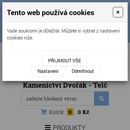
MENU
Tento web používá cookies
×
Úvod
+420 725 969 561
Vaše soukromí je důležité. Můžete si vybrat z nastavení
Sledujte nás na FB
Obchodní podmínky
cookies níže.
Články
Kontakty
PŘIJMOUT VŠE
Naše kamenictví
Nastavení
Odmítnout
Internetový obchod
Kamenictví Dvořák - Telč
Košík
0
0 Kč
PRODUKTY