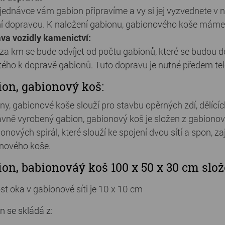
jednávce vám gabion připravíme a vy si jej vyzvednete v 
ní dopravou. K naložení gabionu, gabionového koše máme
va vozidly kamenictví:
za km se bude odvíjet od počtu gabionů, které se budou do
tého k dopravě gabionů. Tuto dopravu je nutné předem tele
on, gabionový koš:
ny, gabionové koše slouží pro stavbu opěrných zdí, dělícíc
ávně vyrobený gabion, gabionový koš je složen z gabionový
onových spirál, které slouží ke spojení dvou sítí a spon, z
nového koše.
on, babionováý koš 100 x 50 x 30 cm slož
ost oka v gabionové síti je 10 x 10 cm
n se skládá z: