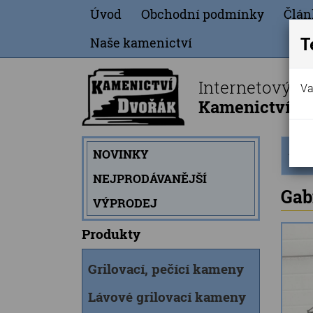
Úvod
Obchodní podmínky
Člán
T
Naše kamenictví
Internetový o
Va
Kamenictví Dv
Úvod
NOVINKY
strán
NEJPRODÁVANĚJŠÍ
Gab
VÝPRODEJ
Produkty
Grilovací, pečící kameny
Lávové grilovací kameny