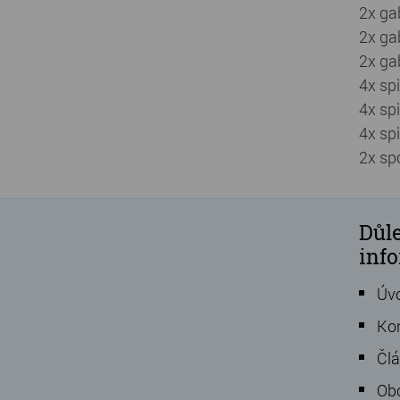
2x ga
2x ga
2x ga
4x sp
4x sp
4x sp
2x sp
Důle
inf
Úv
Ko
Čl
Ob