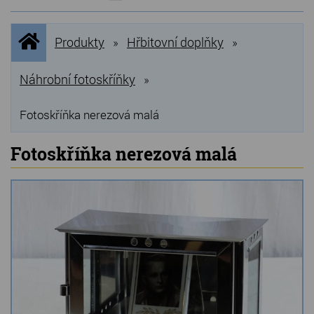
NOVINKY
Úvodní
Produkty
Hřbitovní doplňky
»
»
stránka
NEJPRODÁVANĚJŠÍ
VÝPRODEJ
Náhrobní fotoskříňky
»
Produkty
Fotoskříňka nerezová malá
Grilovací, pečící kameny
Fotoskříňka nerezová malá
Lávové grilovací kameny
Kamenné truhlíky
Chladící kostky a puky
Doplňky do kuchyně
Hřbitovní doplňky
Zvířecí náhrobky a pomníčky