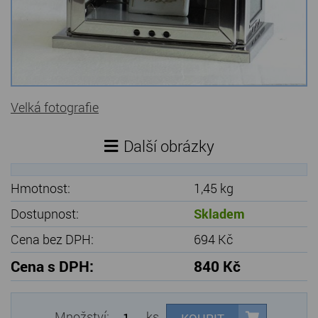
Kamenné stoly, konferenční stolky
Barevné kamenné drti
Štípané kamenné obklady
Velká fotografie
Dárkové předměty z přírodního kamene
Gabiony, gabionový kámen
Další obrázky
Údržba a čištění kamene
Hmotnost:
1,45 kg
Dostupnost:
Skladem
Cena bez DPH:
694 Kč
Cena s DPH:
840 Kč
Množství:
ks