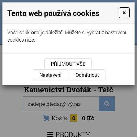
MENU
Tento web používá cookies
×
Úvod
+420 725 969 561
Vaše soukromí je důležité. Můžete si vybrat z nastavení
Sledujte nás na FB
Obchodní podmínky
cookies níže.
Články
Kontakty
PŘIJMOUT VŠE
Naše kamenictví
Nastavení
Odmítnout
Internetový obchod
Kamenictví Dvořák - Telč
Košík
0
0 Kč
PRODUKTY