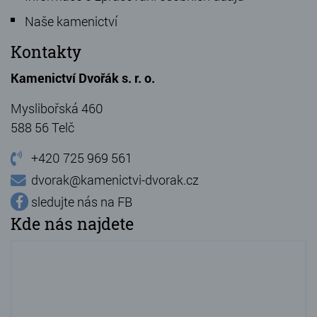
Naše kamenictví
Kamenné stoly, konferenční stolky
Kontakty
Barevné kamenné drti
Kamenictví Dvořák s. r. o.
Štípané kamenné obklady
Myslibořská 460
Dárkové předměty z přírodního kamene
588 56 Telč
Gabiony, gabionový kámen
+420 725 969 561
Údržba a čištění kamene
dvorak@kamenictvi-dvorak.cz
sledujte nás na FB
Kde nás najdete