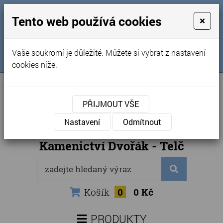
MENU
Tento web používá cookies
×
Úvod
+420 725 969 561
Vaše soukromí je důležité. Můžete si vybrat z nastavení
Sledujte nás na FB
Obchodní podmínky
cookies níže.
Články
Kontakty
PŘIJMOUT VŠE
Naše kamenictví
Nastavení
Odmítnout
Internetový obchod
Kamenictví Dvořák - Telč
Košík
0
0 Kč
PRODUKTY