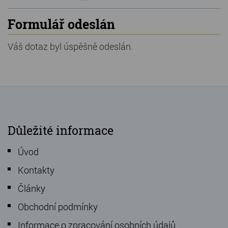
NOVINKY
Formulář odeslán
NEJPRODÁVANĚJŠÍ
Váš dotaz byl úspěšně odeslán.
VÝPRODEJ
Produkty
Grilovací, pečící kameny
Lávové grilovací kameny
Důležité informace
Kamenné truhlíky
Úvod
Chladící kostky a puky
Kontakty
Doplňky do kuchyně
Články
Hřbitovní doplňky
Obchodní podmínky
Informace o zpracování osobních údajů
Zvířecí náhrobky a pomníčky