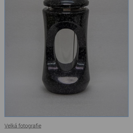
Kamenné stoly, konferenční stolky
Barevné kamenné drti
Štípané kamenné obklady
Dárkové předměty z přírodního kamene
Gabiony, gabionový kámen
Údržba a čištění kamene
Velká fotografie