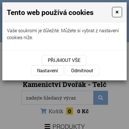
MENU
Tento web používá cookies
×
Úvod
+420 725 969 561
Vaše soukromí je důležité. Můžete si vybrat z nastavení
Sledujte nás na FB
Obchodní podmínky
cookies níže.
Články
Kontakty
PŘIJMOUT VŠE
Naše kamenictví
Nastavení
Odmítnout
Internetový obchod
Kamenictví Dvořák - Telč
Košík
0
0 Kč
PRODUKTY