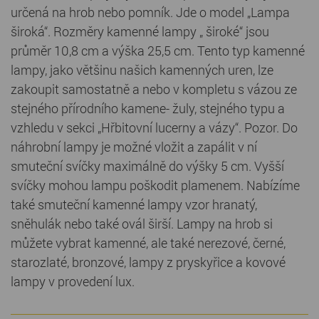
určená na hrob nebo pomník. Jde o model „Lampa
široká“. Rozměry kamenné lampy „ široké“ jsou
průměr 10,8 cm a výška 25,5 cm. Tento typ kamenné
lampy, jako většinu našich kamenných uren, lze
zakoupit samostatně a nebo v kompletu s vázou ze
stejného přírodního kamene- žuly, stejného typu a
vzhledu v sekci „Hřbitovní lucerny a vázy“. Pozor. Do
náhrobní lampy je možné vložit a zapálit v ní
smuteční svíčky maximálně do výšky 5 cm. Vyšší
svíčky mohou lampu poškodit plamenem. Nabízíme
také smuteční kamenné lampy vzor hranatý,
sněhulák nebo také ovál širší. Lampy na hrob si
můžete vybrat kamenné, ale také nerezové, černé,
starozlaté, bronzové, lampy z pryskyřice a kovové
lampy v provedení lux.