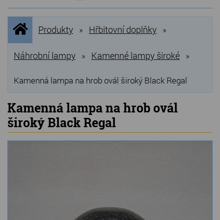
NOVINKY
Úvodní
Produkty
Hřbitovní doplňky
»
»
stránka
NEJPRODÁVANĚJŠÍ
VÝPRODEJ
Náhrobní lampy
Kamenné lampy široké
»
»
Produkty
Kamenná lampa na hrob ovál široký Black Regal
Grilovací, pečící kameny
Kamenná lampa na hrob ovál
široký Black Regal
Lávové grilovací kameny
Kamenné truhlíky
Chladící kostky a puky
Doplňky do kuchyně
Hřbitovní doplňky
Zvířecí náhrobky a pomníčky