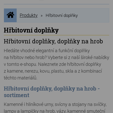
NOVINKY
Úvodní
Produkty
»
Hřbitovní doplňky
stránka
NEJPRODÁVANĚJŠÍ
VÝPRODEJ
Hřbitovní doplňky
Produkty
Hřbitovní doplňky, doplňky na hrob
Hledáte vhodné elegantní a funkční doplňky
Grilovací, pečící kameny
na hřbitov nebo hrob? Vyberte si z naší široké nabídky
Lávové grilovací kameny
v tomto e-shopu. Naleznete zde hřbitovní doplňky
z kamene, nerezu, kovu, plastu, skla a z kombinací
Kamenné truhlíky
těchto materiálů.
Chladící kostky a puky
Hřbitovní doplňky, doplňky na hrob -
Doplňky do kuchyně
sortiment
Hřbitovní doplňky
Kamenné i hliníkové urny, svícny a stojany na svíčky,
lampy a lampičky na hrob, vázy, kamenné smuteční
Zvířecí náhrobky a pomníčky