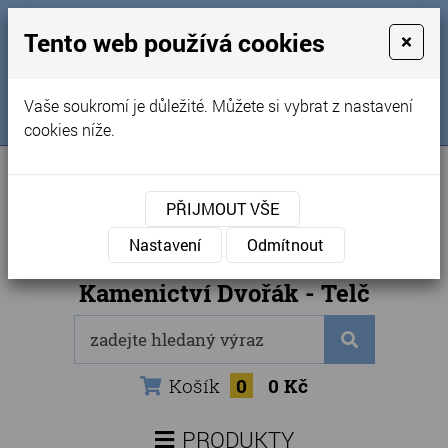
MENU
Tento web používá cookies
×
Úvod
+420 725 969 561
Vaše soukromí je důležité. Můžete si vybrat z nastavení
Sledujte nás na FB
Obchodní podmínky
cookies níže.
Články
Kontakty
PŘIJMOUT VŠE
Naše kamenictví
Nastavení
Odmítnout
Internetový obchod
Kamenictví Dvořák - Telč
Košík
0
0 Kč
PRODUKTY