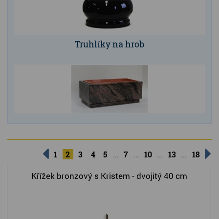
Truhlíky na hrob
...
...
...
...
1
2
3
4
5
7
10
13
18
Křížek bronzový s Kristem - dvojitý 40 cm