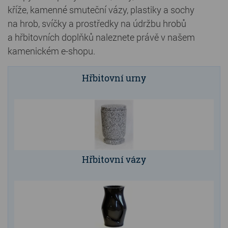
kříže, kamenné smuteční vázy, plastiky a sochy
Kamenné stoly, konferenční stolky
na hrob, svíčky a prostředky na údržbu hrobů
a hřbitovních doplňků naleznete právě v našem
Barevné kamenné drti
kamenickém e-shopu.
Štípané kamenné obklady
Hřbitovní urny
Dárkové předměty z přírodního kamene
Gabiony, gabionový kámen
Údržba a čištění kamene
Hřbitovní vázy